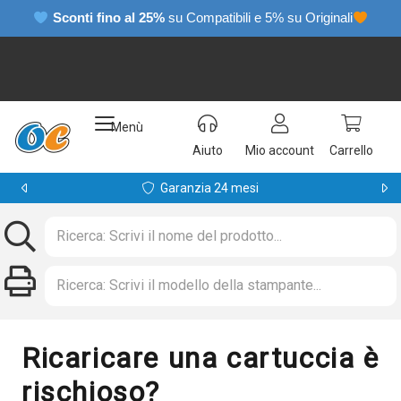
Sconti fino al 25%
su Compatibili e 5% su Originali
Menù
Aiuto
Mio account
Carrello
Garanzia 24 mesi
Ricaricare una cartuccia è
rischioso?