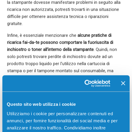
la stampante dovesse manifestare problemi in seguito alla
ricarica non autorizzata, potresti trovarti in una situazione
difficile per ottenere assistenza tecnica o riparazioni
gratuite.
Infine, è essenziale menzionare che
alcune pratiche di
ricarica fai-da-te possono comportare la fuoriuscita di
inchiostro o toner all’interno della stampante
. Quindi, non
solo potresti trovare perdite di inchiostro dovute ad un
prodotto troppo liquido per l’utilizzo nella cartuccia di
stampa o per il tampone montato sul consumabile, ma
potresti anche aver sigillato male il foro della cartuccia
stessa da cui hai effettuato la ricarica
. Questo può causare
danni irreversibili ai componenti interni, con conseguenti
costi di riparazione che supereranno di gran lunga l’effettivo
Questo sito web utilizza i cookie
risparmio ottenuto da un’operazione di ricarica.
Utilizziamo i cookie per personalizzare contenuti ed
annunci, per fornire funzionalità dei social media e per
L’opportunità di chiedere aiuto a
analizzare il nostro traffico. Condividiamo inoltre
esperti del settore