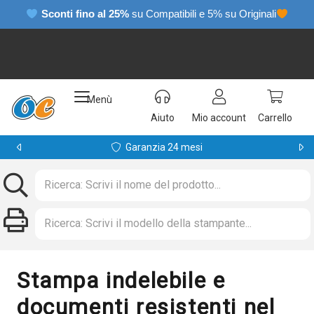
Sconti fino al 25%
su Compatibili e 5% su Originali
Menù
Aiuto
Mio account
Carrello
Garanzia 24 mesi
Stampa indelebile e
documenti resistenti nel