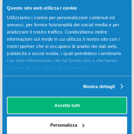
agli agenti chimici, all’acqua e alla corrosione nel tempo
Questo sito web utilizza i cookie
danno modo di organizzare l’archivio lavorativo senza troppi
Utilizziamo i cookie per personalizzare contenuti ed
pensieri.
annunci, per fornire funzionalità dei social media e per
Ecco perché sempre più produttori di cartucce per la stampa
analizzare il nostro traffico. Condividiamo inoltre
(come ad esempio il noto brand HP) stanno introducendo in
informazioni sul modo in cui utilizza il nostro sito con i
commercio dei consumabili appositamente creati per
nostri partner che si occupano di analisi dei dati web,
superare i test di
indelebilità ad uso notarile
.
pubblicità e social media, i quali potrebbero combinarle
con altre informazioni che ha fornito loro o che hanno
Dunque non è difficile imbattersi in prodotti come le
cartucce
raccolto dal suo utilizzo dei loro servizi.
HP
originali in grado di soddisfare tali caratteristiche.
Conclusioni
Mostra dettagli
La stampa indelebile è la soluzione ideale per studi notarili e
Accetta tutti
legali, ma anche finanziari; la possibilità di conservare in uno
stato ottimale i documenti stampati è un beneficio su cui è
importante investire.
Personalizza
La scelta del modello di
stampante migliore
per le tue