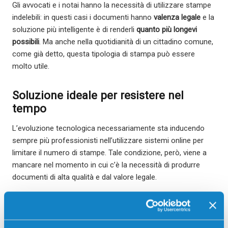
Gli avvocati e i notai hanno la necessità di utilizzare stampe
indelebili: in questi casi i documenti hanno
valenza legale
e la
soluzione più intelligente è di renderli
quanto più longevi
possibili
. Ma anche nella quotidianità di un cittadino comune,
come già detto, questa tipologia di stampa può essere
molto utile.
Soluzione ideale per resistere nel
tempo
L’evoluzione tecnologica necessariamente sta inducendo
sempre più professionisti nell’utilizzare sistemi online per
limitare il numero di stampe. Tale condizione, però, viene a
mancare nel momento in cui c’è la necessità di produrre
documenti di alta qualità e dal valore legale.
Una stampa indelebile consente di conservare anche la
documentazione cartacea, sia questa legata al mondo
finanziario o legale, con la
massima sicurezza
. La resistenza