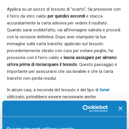
Applica su un pezzo di tessuto di “scarto”, fai pressione con
il ferro da stiro caldo
per quindici secondi
e stacca
accuratamente la carta adesiva per vedere il risultato.
Quando sarai soddisfatto, vai all’immagine salvata e procedi
con la versione definitiva. Dopo aver stampato la tua
immagine sulla carta transfer, applicalo sul tessuto
precedentemente stirato con cura per evitare pieghe, fai
pressione con il ferro caldo e
lascia asciugare per almeno
un’ora prima di risciacquare il tessuto
. Questo passaggio è
importante per assicurarsi che sia lavabile e che la carta
transfer non perda residui.
In alcuni casi, a seconda del tessuto e del tipo di
toner
utilizzato, potrebbero essere necessarie anche
ventiquattr’ore. Una nota importante riguarda la piccola
quantità di colore che probabilmente verrà persa durante il
primo lavaggio: si tratta di un fenomeno normale, ma tieni
presente che dovrai organizzare il bucato di conseguenza.
Questo sito web utilizza i cookie