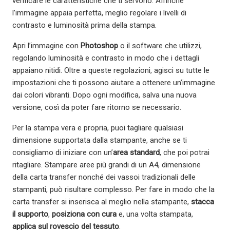
verificare le caratteristiche che ti servono. Affinché
l’immagine appaia perfetta, meglio regolare i livelli di
contrasto e luminosità prima della stampa.
Apri l’immagine con
Photoshop
o il software che utilizzi,
regolando luminosità e contrasto in modo che i dettagli
appaiano nitidi. Oltre a queste regolazioni, agisci su tutte le
impostazioni che ti possono aiutare a ottenere un’immagine
dai colori vibranti. Dopo ogni modifica, salva una nuova
versione, così da poter fare ritorno se necessario.
Per la stampa vera e propria, puoi tagliare qualsiasi
dimensione supportata dalla stampante, anche se ti
consigliamo di iniziare con un’
area standard
, che poi potrai
ritagliare. Stampare aree più grandi di un A4, dimensione
della carta transfer nonché dei vassoi tradizionali delle
stampanti, può risultare complesso. Per fare in modo che la
carta transfer si inserisca al meglio nella stampante,
stacca
il supporto
,
posiziona con cura
e, una volta stampata,
applica sul rovescio del tessuto
.