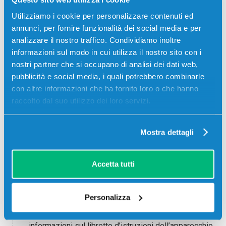
Utilizziamo i cookie per personalizzare contenuti ed
annunci, per fornire funzionalità dei social media e per
2
Commenti
.
Nuovo commento
analizzare il nostro traffico. Condividiamo inoltre
informazioni sul modo in cui utilizza il nostro sito con i
Laura carmina
nostri partner che si occupano di analisi dei dati web,
19 Maggio 2023 18:16
pubblicità e social media, i quali potrebbero combinarle
con altre informazioni che ha fornito loro o che hanno
Ho un problema con la carta trasfer ,quando la metto nella
raccolto dal suo utilizzo dei loro servizi.
stampante la carta esce distaccata dalla pellicola e molte
volte anche sgualcita quindi non la posso pressare con il
ferro da stiro.Mi sapreste dare una spiegazione
Mostra dettagli
Rispondi
Accetta tutti
Redazione Offertecartucce.com
22 Maggio 2023 9:03
Personalizza
Ciao Laura, forse il tipo di carta scelto non
supportato dalla tua stampante. Puoi trovare queste
informazioni sul libretto d’istruzioni dell’apparecchio