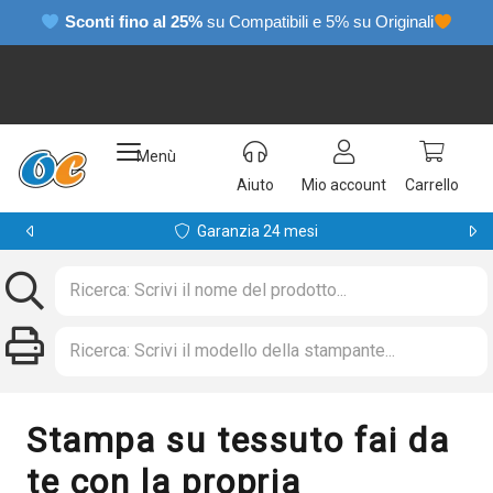
Sconti fino al 25%
su Compatibili e 5% su Originali
Menù
Aiuto
Mio account
Carrello
Garanzia 24 mesi
Stampa su tessuto fai da
te con la propria