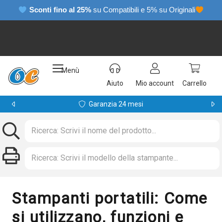
Sconti fino al 25%
su Compatibili e 5% su Originali
Menù
Aiuto
Mio account
Carrello
Garanzia 24 mesi
Stampanti portatili: Come
si utilizzano, funzioni e