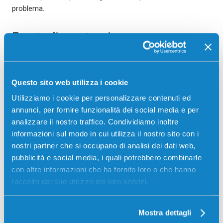
problema.
Eventuali svantaggi
La maggior parte delle stampanti portatili presenta solo
vantaggi per chi ha bisogno di stampare documenti in
motilità. Tuttavia, è bene non aspettarsi prestazioni al pari di
Questo sito web utilizza i cookie
una
stampante laser
o di una inkjet di dimensioni regolari.
Utilizziamo i cookie per personalizzare contenuti ed
annunci, per fornire funzionalità dei social media e per
É noto che le stampanti laser sono apprezzate soprattutto
analizzare il nostro traffico. Condividiamo inoltre
per la capacità di stampare molti fogli rapidamente, e magari
informazioni sul modo in cui utilizza il nostro sito con i
ne possiedi già una; purtroppo però
non esistono ancora
nostri partner che si occupano di analisi dei dati web,
stampanti portatili laser
, per cui dovrai accontentarti di
pubblicità e social media, i quali potrebbero combinarle
tempistiche di stampa più lunghe rispetto ai tuoi standard.
con altre informazioni che ha fornito loro o che hanno
A prescindere da questo, si tratta di dispositivi di estrema
raccolto dal suo utilizzo dei loro servizi.
utilità per moltissime persone, fermo restando la necessità
di analizzare le
caratteristiche tecniche
prima di procedere
Mostra dettagli
all’acquisto.