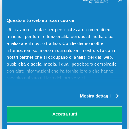
Si sono aggiornate migliorando praticamente in tutto,
estetica
,
versatilità
,
funzionalità
,
affidabilità
e soprattutto il
costo
, ora accessibile praticamente a tutti, anche per quanto
Questo sito web utilizza i cookie
riguarda le
cartucce
.
Utilizziamo i cookie per personalizzare contenuti ed
Il principio che, però, accompagna le stampanti a getto
annunci, per fornire funzionalità dei social media e per
d’inchiostro è il medesimo di quello del 1980, ovvero gettare
analizzare il nostro traffico. Condividiamo inoltre
delle microscopiche gocce d’inchiostro sulla carta grazie ad
informazioni sul modo in cui utilizza il nostro sito con i
un carrello che permette alle cartucce di muoversi molto
nostri partner che si occupano di analisi dei dati web,
velocemente, così da realizzare scritte e disegni di qualsiasi
pubblicità e social media, i quali potrebbero combinarle
genere in modo
preciso
e
dettagliato
.
con altre informazioni che ha fornito loro o che hanno
raccolto dal suo utilizzo dei loro servizi.
2
Commenti
.
Nuovo commento
Mostra dettagli
Marvo
Accetta tutti
25 Maggio 2021 3:16
Balle, le prime testine inkjet furono sviluppate con uno