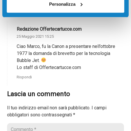
sviluppo comune tra HP e Olivetti
Personalizza
Rispondi
Redazione Offertecartucce.com
25 Maggio 2021 15:25
Ciao Marco, fu la Canon a presentare nell’ottobre
1977 la domanda di brevetto per la tecnologia
Bubble Jet.
Lo staff di Offertecartucce.com
Rispondi
Lascia un commento
Il tuo indirizzo email non sarà pubblicato.
I campi
obbligatori sono contrassegnati
*