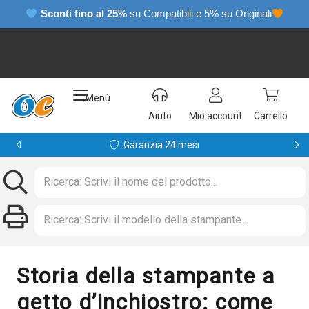
Sconti fino al 25%
su Compatibili e 5% su Originali
Menù
Aiuto
Mio account
Carrello
Garanzia 24 mesi
Storia della stampante a
getto d’inchiostro: come