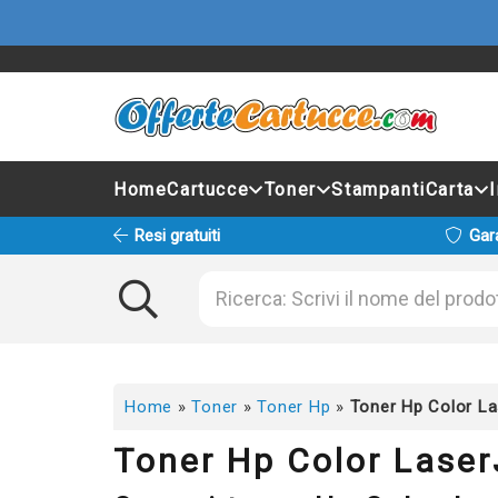
Home
Cartucce
Toner
Stampanti
Carta
Resi gratuiti
Gar
Home
»
Toner
»
Toner Hp
»
Toner Hp Color La
Toner Hp Color Laser