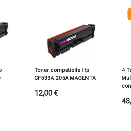
-10%
Toner compatibile Hp
4 Toner 
CF533A 205A MAGENTA
Multipack
compatib
12,00
€
48,00
€