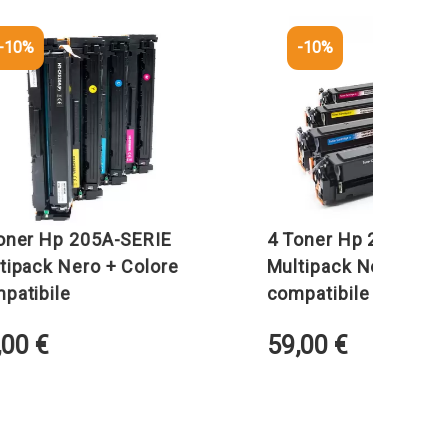
-10%
Hp 205A-SERIE
4 Toner Hp 203X-SERIE
 Nero + Colore
Multipack Nero + Colore
ile
compatibile
59,00
€