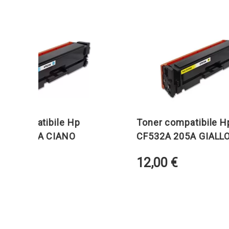
mpatibile Hp
Toner compatibile Hp
205A CIANO
CF532A 205A GIALLO
12,00
€