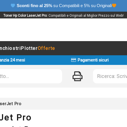
Sconti fino al 25%
su Compatibili e 5% su Originali
Toner Hp Color LaserJet Pro
: Compatibili e Originali al Miglior Prezzo sul Web!
Inchiostri
Plotter
Offerte
anzia 24 mesi
Pagamenti sicuri
serJet Pro
Jet Pro