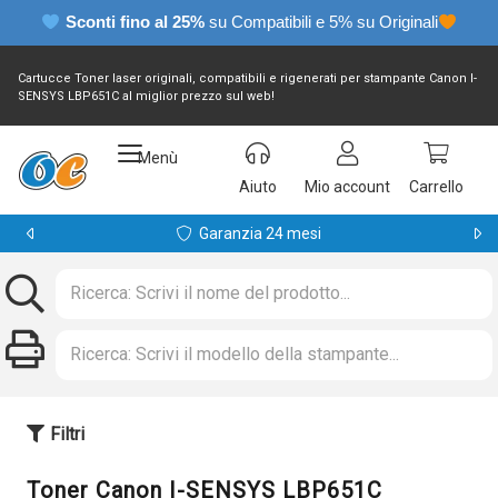
Sconti fino al 25%
su Compatibili e 5% su Originali
Cartucce Toner laser originali, compatibili e rigenerati per stampante Canon I-
SENSYS LBP651C al miglior prezzo sul web!
Menù
Aiuto
Mio account
Carrello
Garanzia 24 mesi
Filtri
Toner Canon I-SENSYS LBP651C