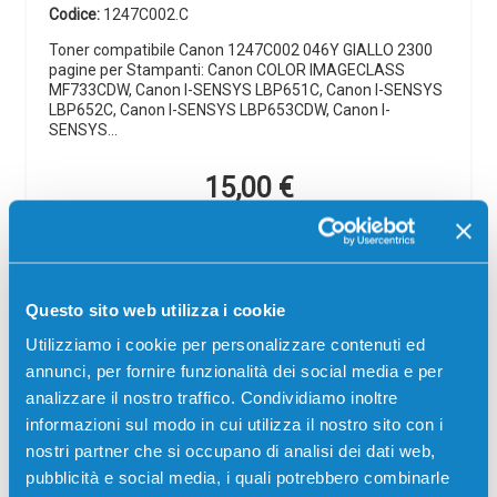
Codice:
1247C002.C
Toner compatibile Canon 1247C002 046Y GIALLO 2300
pagine per Stampanti: Canon COLOR IMAGECLASS
MF733CDW, Canon I-SENSYS LBP651C, Canon I-SENSYS
LBP652C, Canon I-SENSYS LBP653CDW, Canon I-
SENSYS…
15,00
€
CONSEGNA IN 24/48 ORE
Aggiungi al carrello
Questo sito web utilizza i cookie
Utilizziamo i cookie per personalizzare contenuti ed
SCADE TRA:
annunci, per fornire funzionalità dei social media e per
00
10
54
04
analizzare il nostro traffico. Condividiamo inoltre
giorni
ore
min
sec
informazioni sul modo in cui utilizza il nostro sito con i
nostri partner che si occupano di analisi dei dati web,
Più acquisti, più risparmi:
Visita la pagina prodotto per
pubblicità e social media, i quali potrebbero combinarle
visualizzare l'offerta