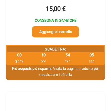
15,00
€
CONSEGNA IN 24/48 ORE
Aggiungi al carrello
SCADE TRA:
00
10
54
04
giorni
ore
min
sec
Più acquisti, più risparmi:
Visita la pagina prodotto per
visualizzare l'offerta