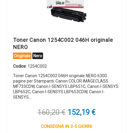
Toner Canon 1254C002 046H originale
NERO
Originale
Nero
Codice:
1254C002
Toner Canon 1254C002 046H originale NERO 6300
pagine per Stampanti: Canon COLOR IMAGECLASS
MF733CDW, Canon I-SENSYS LBP651C, Canon I-SENSYS
LBP652C, Canon I-SENSYS LBP653CDW, Canon I-
SENSYS…
Il
Il
160,20
€
152,19
€
prezzo
prezzo
originale
attuale
CONSEGNA IN 3-5 GIORNI