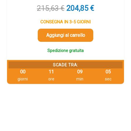
Il
Il
215,63
€
204,85
€
prezzo
prezzo
originale
attuale
CONSEGNA IN 3-5 GIORNI
era:
è:
215,63 €.
204,85 €.
Aggiungi al carrello
Spedizione gratuita
SCADE TRA:
00
11
09
04
giorni
ore
min
sec