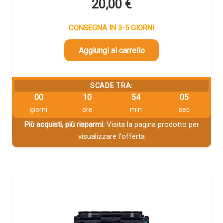
20,00
€
CONSEGNA IN 3-5 GIORNI
Aggiungi al carrello
SCADE TRA:
00
10
54
04
giorni
ore
min
sec
Più acquisti, più risparmi:
Visita la pagina prodotto per
visualizzare l'offerta