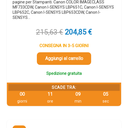
pagine per Stampanti: Canon COLOR IMAGECLASS
MF733CDW, Canon I-SENSYS LBP651C, Canon I-SENSYS
LBP652C, Canon I-SENSYS LBP653CDW, Canon I-
SENSYS…
Il
Il
215,63
€
204,85
€
prezzo
prezzo
originale
attuale
CONSEGNA IN 3-5 GIORNI
era:
è:
215,63 €.
204,85 €.
Aggiungi al carrello
Spedizione gratuita
SCADE TRA:
00
11
09
04
giorni
ore
min
sec