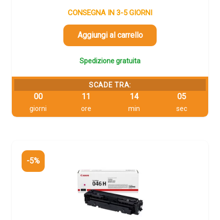
prezzo
prezzo
originale
attuale
CONSEGNA IN 3-5 GIORNI
era:
è:
123,31 €.
117,14 €.
Aggiungi al carrello
Spedizione gratuita
SCADE TRA:
00
11
14
04
giorni
ore
min
sec
-5%