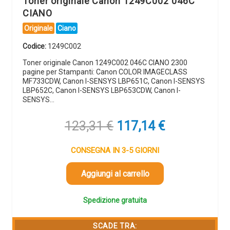
Toner originale Canon 1249C002 046C
CIANO
Originale
Ciano
Codice:
1249C002
Toner originale Canon 1249C002 046C CIANO 2300
pagine per Stampanti: Canon COLOR IMAGECLASS
MF733CDW, Canon I-SENSYS LBP651C, Canon I-SENSYS
LBP652C, Canon I-SENSYS LBP653CDW, Canon I-
SENSYS…
Il
Il
123,31
€
117,14
€
prezzo
prezzo
originale
attuale
CONSEGNA IN 3-5 GIORNI
era:
è:
123,31 €.
117,14 €.
Aggiungi al carrello
Spedizione gratuita
SCADE TRA: