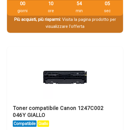
00
10
54
04
giorni
ore
min
sec
Più acquisti, più risparmi:
Visita la pagina prodotto per
visualizzare l'offerta
Toner compatibile Canon 1247C002
046Y GIALLO
Compatibile
Giallo