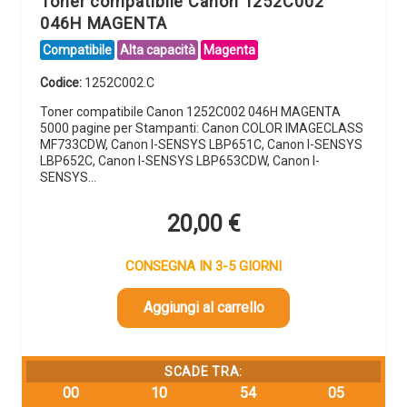
Toner compatibile Canon 1252C002
046H MAGENTA
Compatibile
Alta capacità
Magenta
Codice:
1252C002.C
Toner compatibile Canon 1252C002 046H MAGENTA
5000 pagine per Stampanti: Canon COLOR IMAGECLASS
MF733CDW, Canon I-SENSYS LBP651C, Canon I-SENSYS
LBP652C, Canon I-SENSYS LBP653CDW, Canon I-
SENSYS…
20,00
€
CONSEGNA IN 3-5 GIORNI
Aggiungi al carrello
SCADE TRA:
00
10
54
04