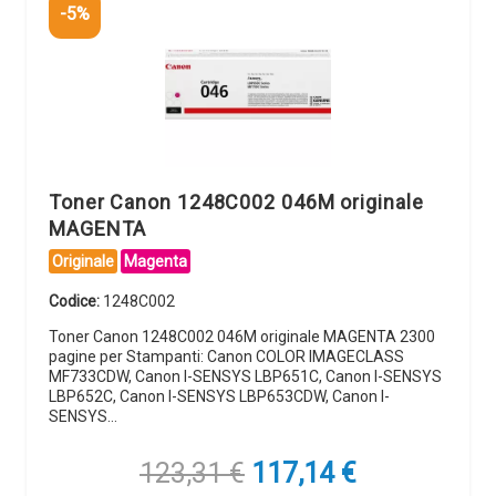
-5%
Toner Canon 1248C002 046M originale
MAGENTA
Originale
Magenta
Codice:
1248C002
Toner Canon 1248C002 046M originale MAGENTA 2300
pagine per Stampanti: Canon COLOR IMAGECLASS
MF733CDW, Canon I-SENSYS LBP651C, Canon I-SENSYS
LBP652C, Canon I-SENSYS LBP653CDW, Canon I-
SENSYS…
Il
Il
123,31
€
117,14
€