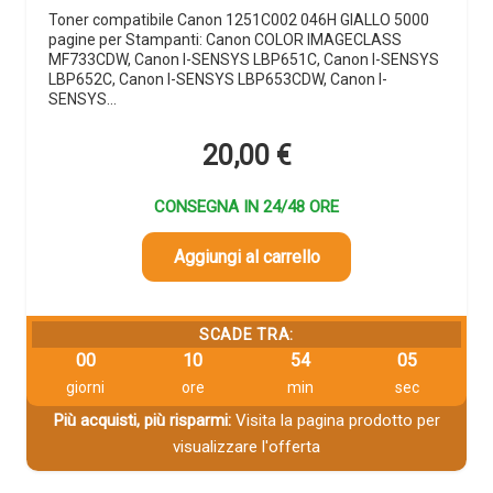
Toner compatibile Canon 1251C002 046H GIALLO 5000
pagine per Stampanti: Canon COLOR IMAGECLASS
MF733CDW, Canon I-SENSYS LBP651C, Canon I-SENSYS
LBP652C, Canon I-SENSYS LBP653CDW, Canon I-
SENSYS…
20,00
€
CONSEGNA IN 24/48 ORE
Aggiungi al carrello
SCADE TRA:
00
10
54
04
giorni
ore
min
sec
Più acquisti, più risparmi:
Visita la pagina prodotto per
visualizzare l'offerta