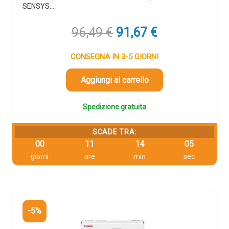
SENSYS…
Il
Il
96,49
€
91,67
€
prezzo
prezzo
originale
attuale
CONSEGNA IN 3-5 GIORNI
era:
è:
96,49 €.
91,67 €.
Aggiungi al carrello
Spedizione gratuita
SCADE TRA:
00
11
14
04
giorni
ore
min
sec
-5%