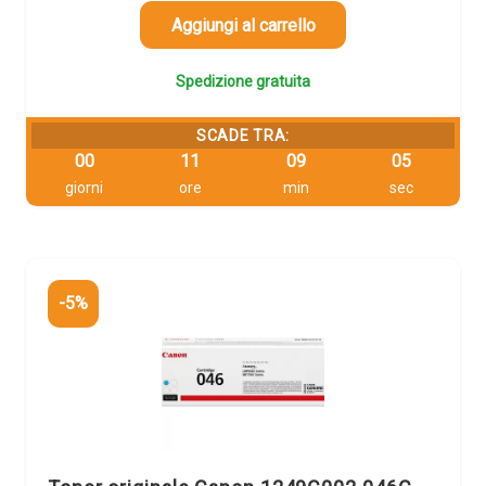
era:
è:
160,20 €.
152,19 €.
Aggiungi al carrello
Spedizione gratuita
SCADE TRA:
00
11
09
04
giorni
ore
min
sec
-5%