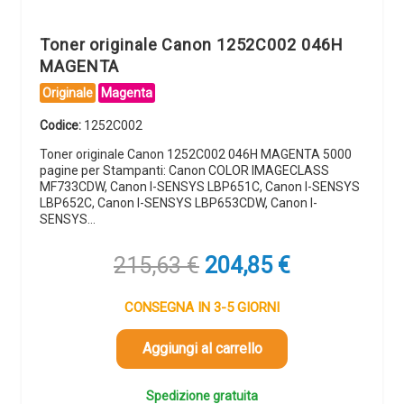
Toner originale Canon 1252C002 046H
MAGENTA
Originale
Magenta
Codice:
1252C002
Toner originale Canon 1252C002 046H MAGENTA 5000
pagine per Stampanti: Canon COLOR IMAGECLASS
MF733CDW, Canon I-SENSYS LBP651C, Canon I-SENSYS
LBP652C, Canon I-SENSYS LBP653CDW, Canon I-
SENSYS…
Il
Il
215,63
€
204,85
€
prezzo
prezzo
originale
attuale
CONSEGNA IN 3-5 GIORNI
era:
è:
215,63 €.
204,85 €.
Aggiungi al carrello
Spedizione gratuita