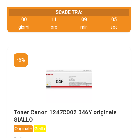
SCADE TRA:
00
11
09
04
giorni
ore
min
sec
-5%
Toner Canon 1247C002 046Y originale
GIALLO
Originale
Giallo