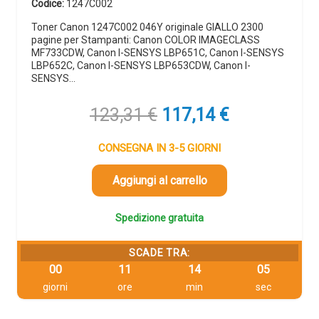
Codice:
1247C002
Toner Canon 1247C002 046Y originale GIALLO 2300
pagine per Stampanti: Canon COLOR IMAGECLASS
MF733CDW, Canon I-SENSYS LBP651C, Canon I-SENSYS
LBP652C, Canon I-SENSYS LBP653CDW, Canon I-
SENSYS…
Il
Il
123,31
€
117,14
€
prezzo
prezzo
originale
attuale
CONSEGNA IN 3-5 GIORNI
era:
è:
123,31 €.
117,14 €.
Aggiungi al carrello
Spedizione gratuita
SCADE TRA:
00
11
14
04
giorni
ore
min
sec