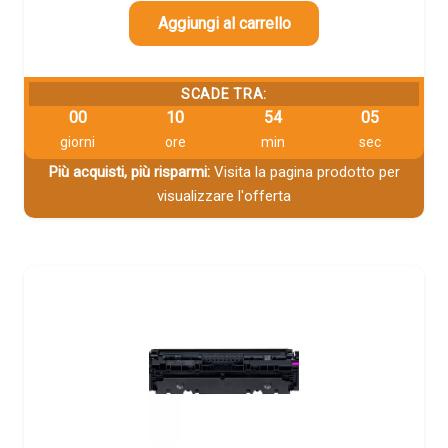
Aggiungi al carrello
SCADE TRA:
00
10
54
04
giorni
ore
min
sec
Più acquisti, più risparmi:
Visita la pagina prodotto per
visualizzare l'offerta