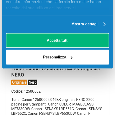
con altre informazioni che ha fornito loro o che hanno
raccolto dal suo utilizzo dei loro servizi.
Mostra dettagli
-5%
Accetta tutti
Personalizza
Toner Canon 1250C002 046BK originale
NERO
Originale
Nero
Codice:
1250C002
Toner Canon 1250C002 046BK originale NERO 2200
pagine per Stampanti: Canon COLOR IMAGECLASS
MF733CDW, Canon I-SENSYS LBP651C, Canon I-SENSYS
LBP652C, Canon I-SENSYS LBP653CDW, Canon I-