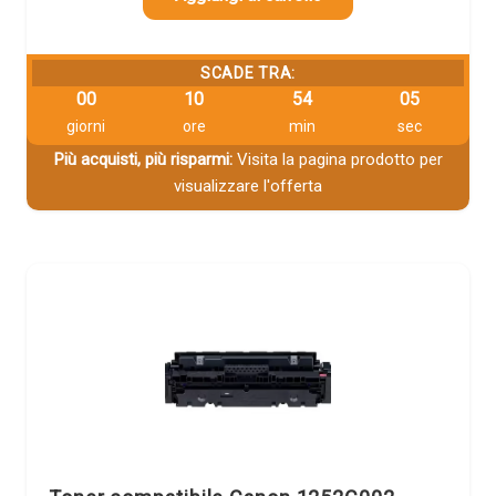
SCADE TRA:
00
10
54
04
giorni
ore
min
sec
Più acquisti, più risparmi:
Visita la pagina prodotto per
visualizzare l'offerta