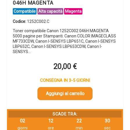
046H MAGENTA
Compatibile
Alta capacità
Magenta
Codice:
1252C002.C
Toner compatibile Canon 1252C002 046H MAGENTA
5000 pagine per Stampanti: Canon COLOR IMAGECLASS
MF733CDW, Canon I-SENSYS LBP651C, Canon I-SENSYS
LBP652C, Canon I-SENSYS LBP653CDW, Canon I-
SENSYS…
20,00
€
CONSEGNA IN 3-5 GIORNI
Aggiungi al carrello
SCADE TRA:
02
12
22
29
giorni
ore
min
sec