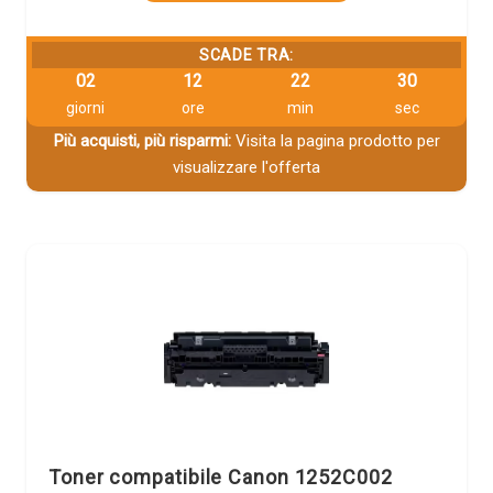
SCADE TRA:
02
12
22
29
giorni
ore
min
sec
Più acquisti, più risparmi:
Visita la pagina prodotto per
visualizzare l'offerta
Toner compatibile Canon 1252C002