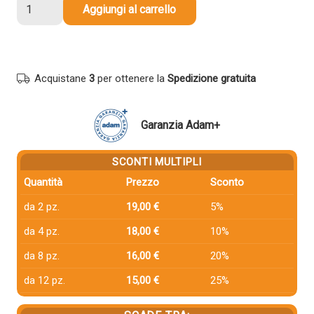
Toner
Aggiungi al carrello
compatibile
Canon
1253C002
046H
Acquistane
3
per ottenere la
Spedizione gratuita
CIANO
quantità
Garanzia Adam+
SCONTI MULTIPLI
Quantità
Prezzo
Sconto
da 2 pz.
19,00 €
5%
da 4 pz.
18,00 €
10%
da 8 pz.
16,00 €
20%
da 12 pz.
15,00 €
25%