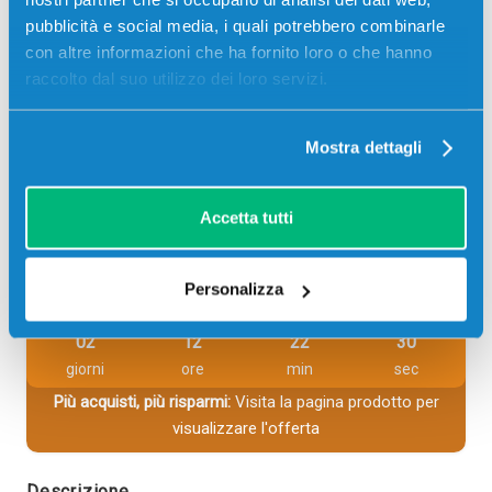
Toner compatibile Canon 1251C002 046H GIALLO 5000
pagine per Stampanti: Canon COLOR IMAGECLASS
pubblicità e social media, i quali potrebbero combinarle
MF733CDW, Canon I-SENSYS LBP651C, Canon I-SENSYS
con altre informazioni che ha fornito loro o che hanno
LBP652C, Canon I-SENSYS LBP653CDW, Canon I-
raccolto dal suo utilizzo dei loro servizi.
SENSYS…
20,00
€
Mostra dettagli
CONSEGNA IN 24/48 ORE
Accetta tutti
Aggiungi al carrello
Personalizza
SCADE TRA:
02
12
22
29
giorni
ore
min
sec
Più acquisti, più risparmi:
Visita la pagina prodotto per
visualizzare l'offerta
Descrizione