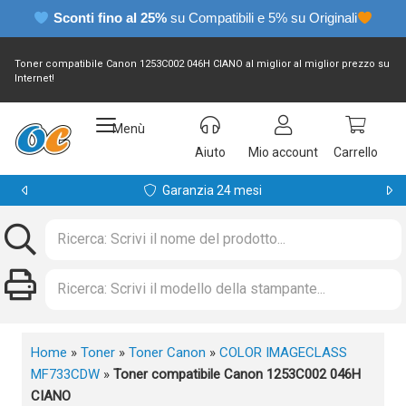
Sconti fino al 25%
su Compatibili e 5% su Originali
Toner compatibile Canon 1253C002 046H CIANO al miglior al miglior prezzo su
Internet!
Menù
Aiuto
Mio account
Carrello
Garanzia 24 mesi
Home
»
Toner
»
Toner Canon
»
COLOR IMAGECLASS
MF733CDW
»
Toner compatibile Canon 1253C002 046H
CIANO