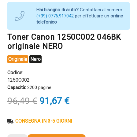
Hai bisogno di aiuto?
Contattaci al numero
(+39) 0776.917042
per effettuare un
ordine
telefonico
Toner Canon 1250C002 046BK
originale NERO
Originale
Nero
Codice:
1250C002
Capacità:
2200 pagine
Il
Il
96,49
€
91,67
€
prezzo
prezzo
originale
attuale
era:
è:
CONSEGNA IN 3-5 GIORNI
96,49 €.
91,67 €.