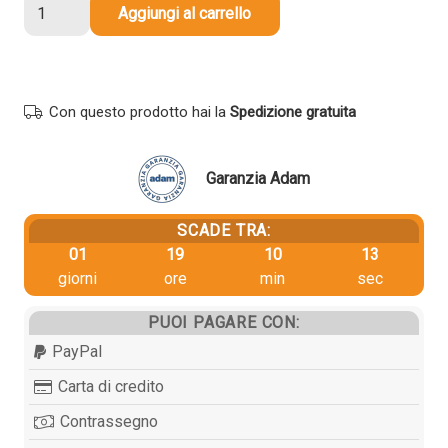
Toner
Aggiungi al carrello
Canon
1250C002
046BK
originale
Con questo prodotto hai la
Spedizione gratuita
NERO
quantità
Garanzia Adam
SCADE TRA:
01
19
10
13
giorni
ore
min
sec
PUOI PAGARE CON:
PayPal
Carta di credito
Contrassegno