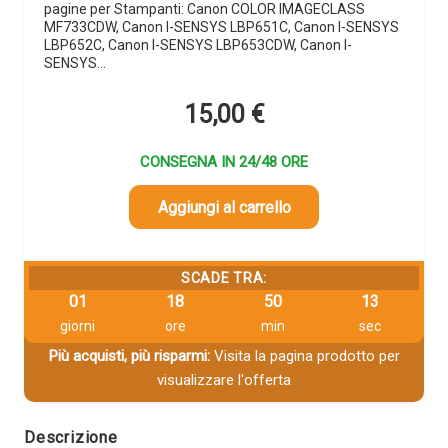
pagine per Stampanti: Canon COLOR IMAGECLASS
MF733CDW, Canon I-SENSYS LBP651C, Canon I-SENSYS
LBP652C, Canon I-SENSYS LBP653CDW, Canon I-
SENSYS…
15,00
€
CONSEGNA IN 24/48 ORE
Aggiungi al carrello
SCADE TRA:
01
18
50
13
giorni
ore
min
sec
Più acquisti, più risparmi:
Visita la pagina prodotto per
visualizzare l'offerta
Descrizione