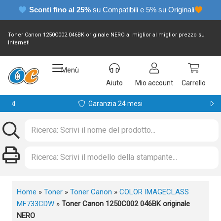
Sconti fino al 25%
su Compatibili e 5% su Originali
Toner Canon 1250C002 046BK originale NERO al miglior al miglior prezzo su
Internet!
Menù
Aiuto
Mio account
Carrello
Garanzia 24 mesi
Home
»
Toner
»
Toner Canon
»
COLOR IMAGECLASS
MF733CDW
»
Toner Canon 1250C002 046BK originale
NERO