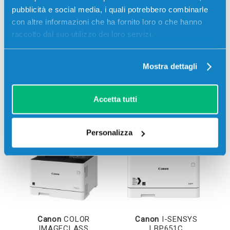
pubblicità e social media, i quali potrebbero combinarle
con altre informazioni che ha fornito loro o che hanno
raccolto dal suo utilizzo dei loro servizi.
Mostra dettagli
Stampanti compatibili
Accetta tutti
Personalizza
Canon
COLOR
Canon
I-SENSYS
IMAGECLASS
LBP651C