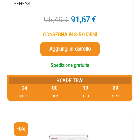
SENSYS…
Il
Il
96,49
€
91,67
€
prezzo
prezzo
originale
attuale
CONSEGNA IN 3-5 GIORNI
era:
è:
96,49 €.
91,67 €.
Aggiungi al carrello
Spedizione gratuita
SCADE TRA:
04
00
19
32
giorni
ore
min
sec
-5%