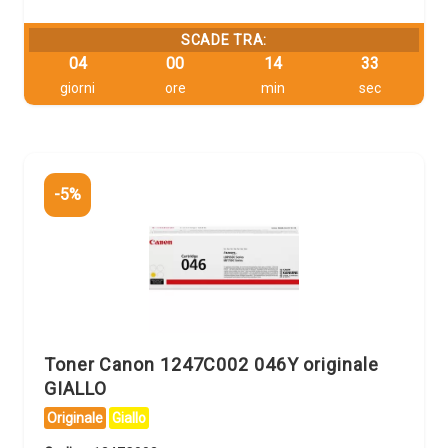
SCADE TRA:
04
00
14
32
giorni
ore
min
sec
-5%
Toner Canon 1247C002 046Y originale
GIALLO
Originale
Giallo