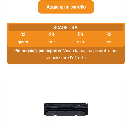
Aggiungi al carrello
SCADE TRA:
03
23
59
32
giorni
ore
min
sec
Più acquisti, più risparmi:
Visita la pagina prodotto per
visualizzare l'offerta