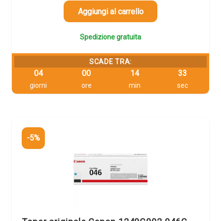
era:
è:
160,20 €.
152,19 €.
Aggiungi al carrello
Spedizione gratuita
SCADE TRA:
04
00
14
32
giorni
ore
min
sec
-5%