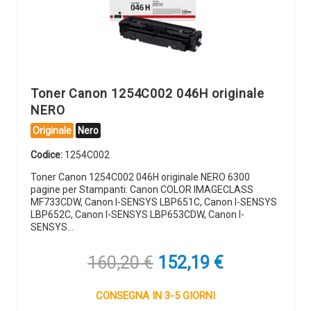
Toner Canon 1254C002 046H originale
NERO
Originale
Nero
Codice:
1254C002
Toner Canon 1254C002 046H originale NERO 6300
pagine per Stampanti: Canon COLOR IMAGECLASS
MF733CDW, Canon I-SENSYS LBP651C, Canon I-SENSYS
LBP652C, Canon I-SENSYS LBP653CDW, Canon I-
SENSYS…
Il
Il
160,20
€
152,19
€
prezzo
prezzo
originale
attuale
CONSEGNA IN 3-5 GIORNI