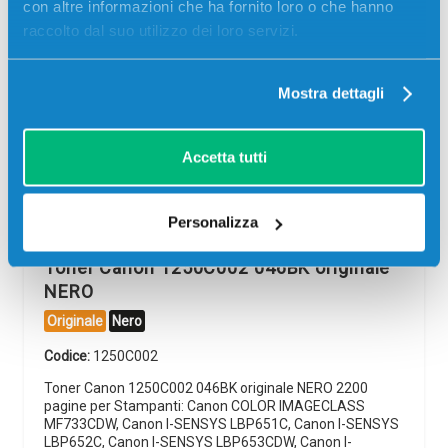
con altre informazioni che ha fornito loro o che hanno
raccolto dal suo utilizzo dei loro servizi.
Mostra dettagli
-5%
Accetta tutti
Personalizza
Toner Canon 1250C002 046BK originale
NERO
Originale
Nero
Codice:
1250C002
Toner Canon 1250C002 046BK originale NERO 2200
pagine per Stampanti: Canon COLOR IMAGECLASS
MF733CDW, Canon I-SENSYS LBP651C, Canon I-SENSYS
LBP652C, Canon I-SENSYS LBP653CDW, Canon I-