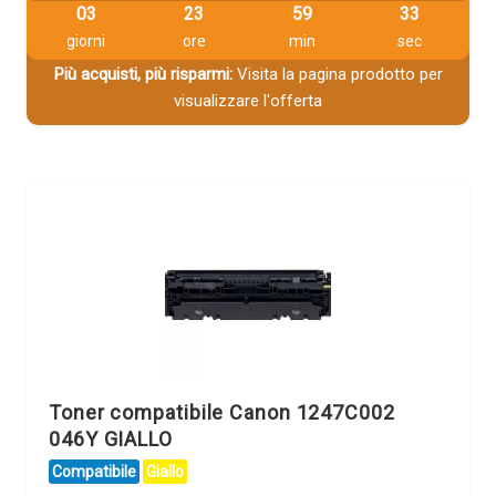
03
23
59
32
giorni
ore
min
sec
Più acquisti, più risparmi:
Visita la pagina prodotto per
visualizzare l'offerta
Toner compatibile Canon 1247C002
046Y GIALLO
Compatibile
Giallo