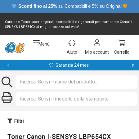
Sconti fino al 25%
su Compatibili e 5% su Originali
Cartucce Toner laser originali, compatibili e rigenerati per stampante Canon I-
SENSYS LBP654CX al miglior prezzo sul web!
Menù
Aiuto
Mio account
Carrello
Garanzia 24 mesi
Filtri
Toner Canon I-SENSYS LBP654CX