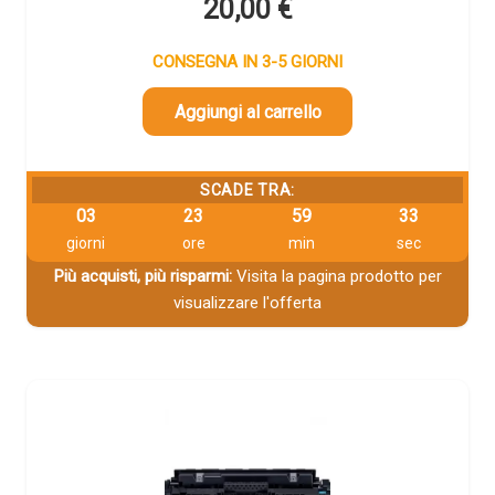
20,00
€
CONSEGNA IN 3-5 GIORNI
Aggiungi al carrello
SCADE TRA:
03
23
59
32
giorni
ore
min
sec
Più acquisti, più risparmi:
Visita la pagina prodotto per
visualizzare l'offerta