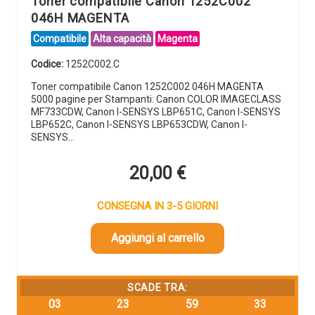
Toner compatibile Canon 1252C002
046H MAGENTA
Compatibile
Alta capacità
Magenta
Codice:
1252C002.C
Toner compatibile Canon 1252C002 046H MAGENTA
5000 pagine per Stampanti: Canon COLOR IMAGECLASS
MF733CDW, Canon I-SENSYS LBP651C, Canon I-SENSYS
LBP652C, Canon I-SENSYS LBP653CDW, Canon I-
SENSYS…
20,00
€
CONSEGNA IN 3-5 GIORNI
Aggiungi al carrello
SCADE TRA:
03
23
59
32