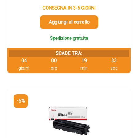
prezzo
prezzo
originale
attuale
CONSEGNA IN 3-5 GIORNI
era:
è:
123,31 €.
117,14 €.
Aggiungi al carrello
Spedizione gratuita
SCADE TRA:
04
00
19
32
giorni
ore
min
sec
-5%