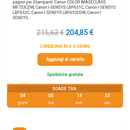
pagine per Stampanti: Canon COLOR IMAGECLASS
MF733CDW, Canon I-SENSYS LBP651C, Canon I-SENSYS
LBP652C, Canon I-SENSYS LBP653CDW, Canon I-
SENSYS…
Il
Il
215,63
€
204,85
€
prezzo
prezzo
originale
attuale
CONSEGNA IN 3-5 GIORNI
era:
è:
215,63 €.
204,85 €.
Aggiungi al carrello
Spedizione gratuita
SCADE TRA:
04
00
14
32
giorni
ore
min
sec