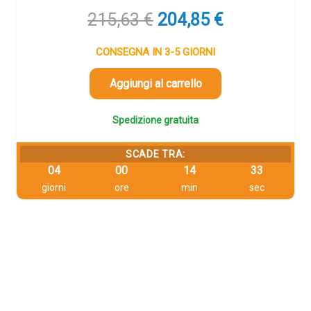
Il
Il
215,63
€
204,85
€
prezzo
prezzo
originale
attuale
CONSEGNA IN 3-5 GIORNI
era:
è:
215,63 €.
204,85 €.
Aggiungi al carrello
Spedizione gratuita
SCADE TRA:
04
00
14
32
giorni
ore
min
sec