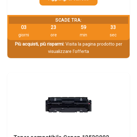
SCADE TRA:
03
23
59
32
giorni
ore
min
sec
Più acquisti, più risparmi:
Visita la pagina prodotto per
visualizzare l'offerta