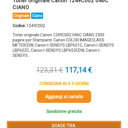
Toner originale Canon 1249C002 046C
CIANO
Originale
Ciano
Codice:
1249C002
Toner originale Canon 1249C002 046C CIANO 2300
pagine per Stampanti: Canon COLOR IMAGECLASS
MF733CDW, Canon I-SENSYS LBP651C, Canon I-SENSYS
LBP652C, Canon I-SENSYS LBP653CDW, Canon I-
SENSYS…
Il
Il
123,31
€
117,14
€
prezzo
prezzo
originale
attuale
CONSEGNA IN 3-5 GIORNI
era:
è:
123,31 €.
117,14 €.
Aggiungi al carrello
Spedizione gratuita
SCADE TRA: