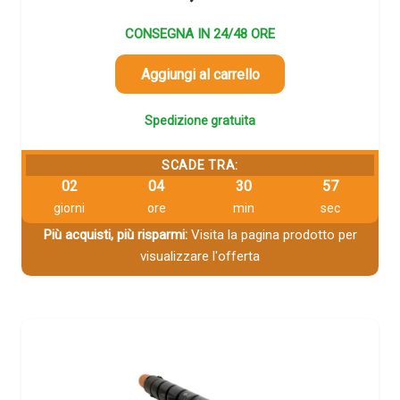
CONSEGNA IN 24/48 ORE
Aggiungi al carrello
Spedizione gratuita
SCADE TRA:
02
04
30
56
giorni
ore
min
sec
Più acquisti, più risparmi:
Visita la pagina prodotto per
visualizzare l'offerta