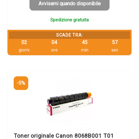
137,25 €.
130,39 €.
Avvisami quando disponibile
Spedizione gratuita
SCADE TRA:
02
04
45
56
giorni
ore
min
sec
-5%
Toner originale Canon 8068B001 T01