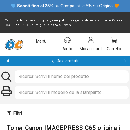
Sconti fino al 25%
su Compatibili e 5% su Originali
Cartucce Toner laser originali, compatibili e rigenerati per stampante Canon
IMAGEPRESS C65 al miglior prezzo sul web!
Menù
Aiuto
Mio account
Carrello
Resi gratuiti
Filtri
Toner Canon IMAGEPRESS C65 originali