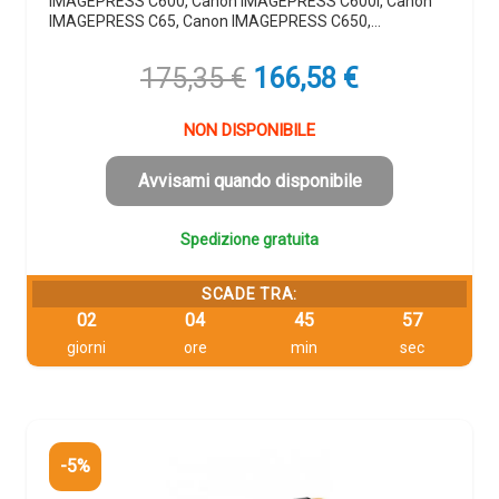
IMAGEPRESS C600, Canon IMAGEPRESS C600I, Canon
IMAGEPRESS C65, Canon IMAGEPRESS C650,…
Il
Il
175,35
€
166,58
€
prezzo
prezzo
originale
attuale
NON DISPONIBILE
era:
è:
175,35 €.
166,58 €.
Avvisami quando disponibile
Spedizione gratuita
SCADE TRA:
02
04
45
56
giorni
ore
min
sec
-5%