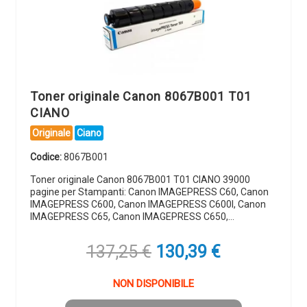
Toner originale Canon 8067B001 T01
CIANO
Originale
Ciano
Codice:
8067B001
Toner originale Canon 8067B001 T01 CIANO 39000
pagine per Stampanti: Canon IMAGEPRESS C60, Canon
IMAGEPRESS C600, Canon IMAGEPRESS C600I, Canon
IMAGEPRESS C65, Canon IMAGEPRESS C650,…
Il
Il
137,25
€
130,39
€
prezzo
prezzo
originale
attuale
NON DISPONIBILE
era:
è: