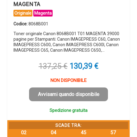
MAGENTA
Originale
Magenta
Codice:
8068B001
Toner originale Canon 8068B001 T01 MAGENTA 39000
pagine per Stampanti: Canon IMAGEPRESS C60, Canon
IMAGEPRESS C600, Canon IMAGEPRESS C600I, Canon
IMAGEPRESS C65, Canon IMAGEPRESS C650,…
Il
Il
137,25
€
130,39
€
prezzo
prezzo
originale
attuale
NON DISPONIBILE
era:
è:
137,25 €.
130,39 €.
Avvisami quando disponibile
Spedizione gratuita
SCADE TRA:
02
04
45
56