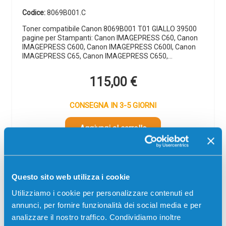
Codice:
8069B001.C
Toner compatibile Canon 8069B001 T01 GIALLO 39500
pagine per Stampanti: Canon IMAGEPRESS C60, Canon
IMAGEPRESS C600, Canon IMAGEPRESS C600I, Canon
IMAGEPRESS C65, Canon IMAGEPRESS C650,…
115,00
€
CONSEGNA IN 3-5 GIORNI
Aggiungi al carrello
Spedizione gratuita
Questo sito web utilizza i cookie
SCADE TRA:
02
04
30
56
Utilizziamo i cookie per personalizzare contenuti ed
giorni
ore
min
sec
annunci, per fornire funzionalità dei social media e per
analizzare il nostro traffico. Condividiamo inoltre
Più acquisti, più risparmi:
Visita la pagina prodotto per