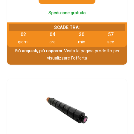
Spedizione gratuita
SCADE TRA:
02
04
30
56
giorni
ore
min
sec
Più acquisti, più risparmi:
Visita la pagina prodotto per
visualizzare l'offerta