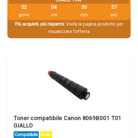
SCADE TRA:
02
04
30
56
giorni
ore
min
sec
Più acquisti, più risparmi:
Visita la pagina prodotto per
visualizzare l'offerta
Toner compatibile Canon 8069B001 T01
GIALLO
Compatibile
Giallo