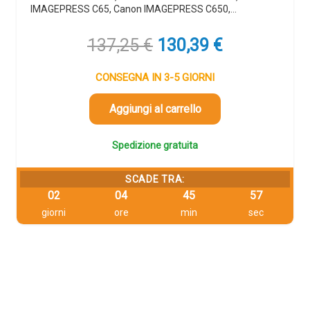
IMAGEPRESS C65, Canon IMAGEPRESS C650,…
Il
Il
137,25
€
130,39
€
prezzo
prezzo
originale
attuale
CONSEGNA IN 3-5 GIORNI
era:
è:
137,25 €.
130,39 €.
Aggiungi al carrello
Spedizione gratuita
SCADE TRA:
02
04
45
56
giorni
ore
min
sec