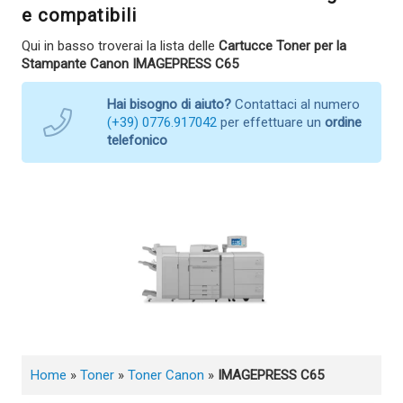
e compatibili
Qui in basso troverai la lista delle
Cartucce Toner per la
Stampante Canon IMAGEPRESS C65
Hai bisogno di aiuto?
Contattaci al numero
(+39) 0776.917042
per effettuare un
ordine
telefonico
Home
»
Toner
»
Toner Canon
»
IMAGEPRESS C65