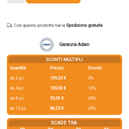
compatibile
Canon
8069B001
T01
Con questo prodotto hai la
Spedizione gratuita
GIALLO
quantità
Garanzia Adam
SCONTI MULTIPLI
Quantità
Prezzo
Sconto
da 2 pz.
109,25 €
5%
da 4 pz.
103,50 €
10%
da 8 pz.
92,00 €
20%
da 12 pz.
86,25 €
25%
SCADE TRA: