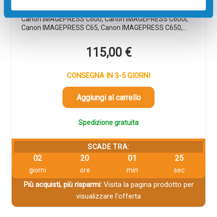
Toner compatibile Canon 8068B001 T01 MAGENTA
39500 pagine per Stampanti: Canon IMAGEPRESS C60,
Canon IMAGEPRESS C600, Canon IMAGEPRESS C600I,
Canon IMAGEPRESS C65, Canon IMAGEPRESS C650,…
115,00
€
CONSEGNA IN 3-5 GIORNI
Aggiungi al carrello
Spedizione gratuita
SCADE TRA:
02
20
01
25
giorni
ore
min
sec
Più acquisti, più risparmi:
Visita la pagina prodotto per
visualizzare l'offerta