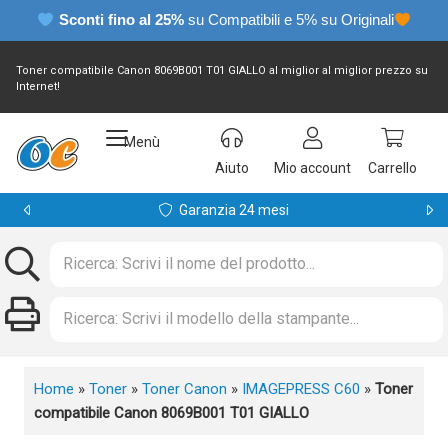
Sconti fino al 25%
su Compatibili e 5% su Originali
Toner compatibile Canon 8069B001 T01 GIALLO al miglior al miglior prezzo su
Internet!
Menù
Aiuto
Mio account
Carrello
Garanzia 24 mesi
Home
»
Toner
»
Toner Canon
»
IMAGEPRESS C60
»
Toner
compatibile Canon 8069B001 T01 GIALLO