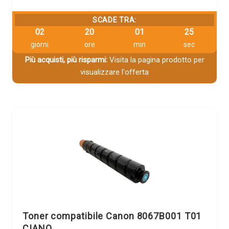
SCADE TRA:
02
20
01
25
giorni
ore
min
sec
Più acquisti, più risparmi:
Visita la pagina prodotto per
visualizzare l'offerta
Toner compatibile Canon 8067B001 T01
CIANO