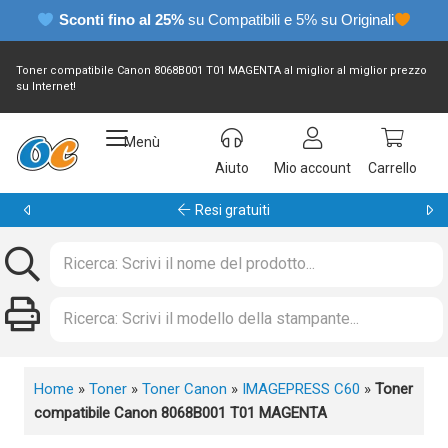
Sconti fino al 25%
su Compatibili e 5% su Originali
Toner compatibile Canon 8068B001 T01 MAGENTA al miglior al miglior prezzo
su Internet!
Menù
Aiuto
Mio account
Carrello
Resi gratuiti
Home
»
Toner
»
Toner Canon
»
IMAGEPRESS C60
»
Toner
compatibile Canon 8068B001 T01 MAGENTA