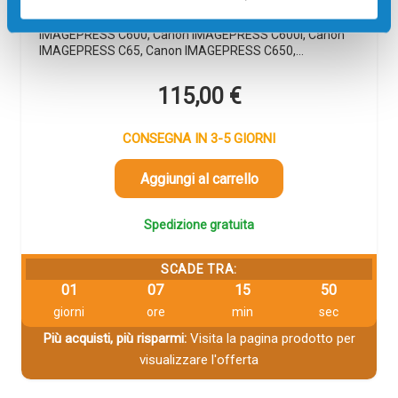
Toner compatibile Canon 8069B001 T01 GIALLO 39500
pagine per Stampanti: Canon IMAGEPRESS C60, Canon
IMAGEPRESS C600, Canon IMAGEPRESS C600I, Canon
IMAGEPRESS C65, Canon IMAGEPRESS C650,…
115,00
€
CONSEGNA IN 3-5 GIORNI
Aggiungi al carrello
Spedizione gratuita
SCADE TRA:
01
07
15
49
giorni
ore
min
sec
Più acquisti, più risparmi:
Visita la pagina prodotto per
visualizzare l'offerta