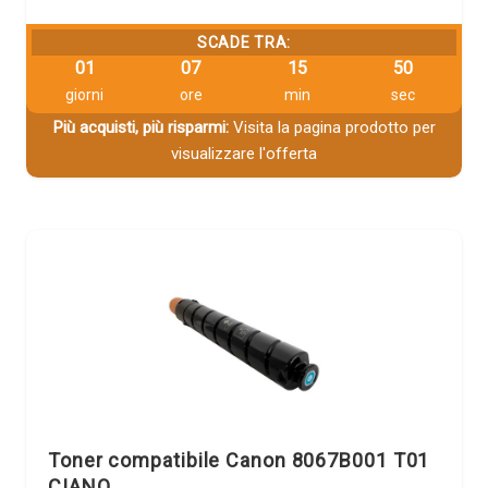
SCADE TRA:
01
07
15
49
giorni
ore
min
sec
Più acquisti, più risparmi:
Visita la pagina prodotto per
visualizzare l'offerta
Toner compatibile Canon 8067B001 T01
CIANO