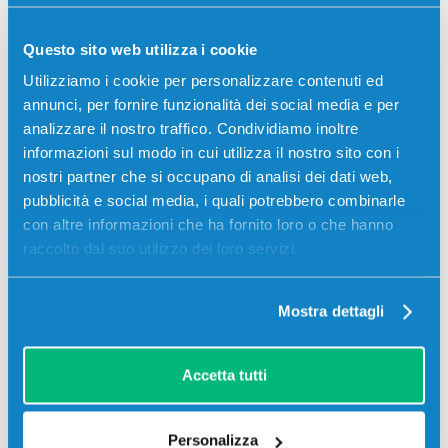
Più acquisti, più risparmi:
Visita la pagina prodotto per
visualizzare l'offerta
Questo sito web utilizza i cookie
Utilizziamo i cookie per personalizzare contenuti ed
annunci, per fornire funzionalità dei social media e per
analizzare il nostro traffico. Condividiamo inoltre
informazioni sul modo in cui utilizza il nostro sito con i
nostri partner che si occupano di analisi dei dati web,
pubblicità e social media, i quali potrebbero combinarle
con altre informazioni che ha fornito loro o che hanno
raccolto dal suo utilizzo dei loro servizi.
Mostra dettagli
Toner compatibile Canon 8069B001 T01
GIALLO
Accetta tutti
Compatibile
Giallo
Codice:
8069B001.C
Personalizza