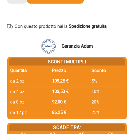
compatibile
Canon
8068B001
T01
Con questo prodotto hai la
Spedizione gratuita
MAGENTA
quantità
Garanzia Adam
SCONTI MULTIPLI
Quantità
Prezzo
Sconto
da 2 pz.
109,25 €
5%
da 4 pz.
103,50 €
10%
da 8 pz.
92,00 €
20%
da 12 pz.
86,25 €
25%
SCADE TRA: