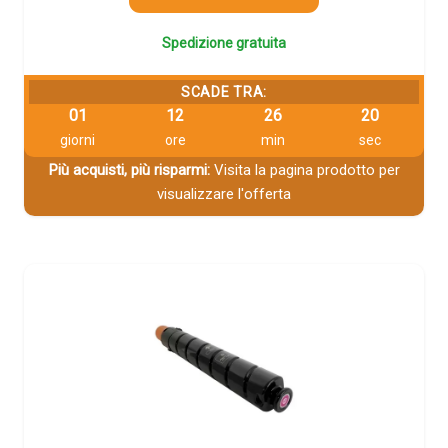
Spedizione gratuita
SCADE TRA:
01
12
26
19
giorni
ore
min
sec
Più acquisti, più risparmi:
Visita la pagina prodotto per
visualizzare l'offerta