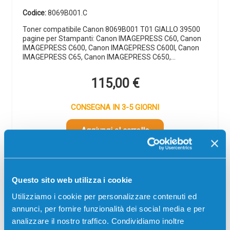
Codice:
8069B001.C
Toner compatibile Canon 8069B001 T01 GIALLO 39500
pagine per Stampanti: Canon IMAGEPRESS C60, Canon
IMAGEPRESS C600, Canon IMAGEPRESS C600I, Canon
IMAGEPRESS C65, Canon IMAGEPRESS C650,…
115,00
€
CONSEGNA IN 3-5 GIORNI
Aggiungi al carrello
Spedizione gratuita
Questo sito web utilizza i cookie
SCADE TRA:
01
12
26
19
Utilizziamo i cookie per personalizzare contenuti ed
giorni
ore
min
sec
annunci, per fornire funzionalità dei social media e per
analizzare il nostro traffico. Condividiamo inoltre
Più acquisti, più risparmi:
Visita la pagina prodotto per