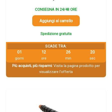
CONSEGNA IN 24/48 ORE
Aggiungi al carrello
Spedizione gratuita
SCADE TRA:
01
12
26
19
giorni
ore
min
sec
Più acquisti, più risparmi:
Visita la pagina prodotto per
visualizzare l'offerta