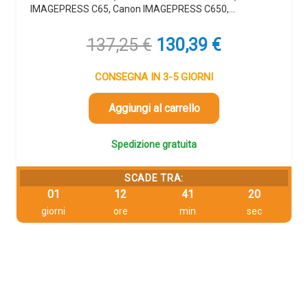
IMAGEPRESS C65, Canon IMAGEPRESS C650,…
Il
Il
137,25
€
130,39
€
prezzo
prezzo
originale
attuale
CONSEGNA IN 3-5 GIORNI
era:
è:
137,25 €.
130,39 €.
Aggiungi al carrello
Spedizione gratuita
SCADE TRA:
01
12
41
19
giorni
ore
min
sec