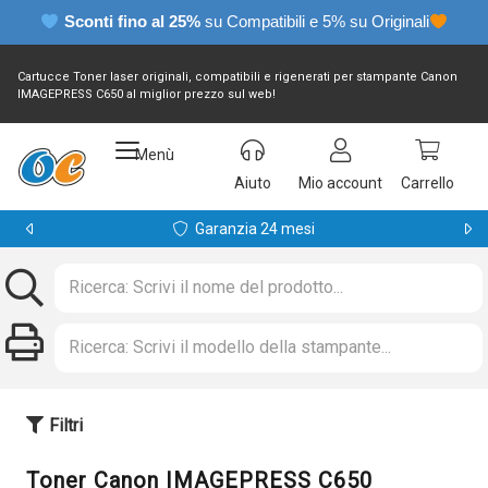
Sconti fino al 25%
su Compatibili e 5% su Originali
Cartucce Toner laser originali, compatibili e rigenerati per stampante Canon
IMAGEPRESS C650 al miglior prezzo sul web!
Menù
Aiuto
Mio account
Carrello
Garanzia 24 mesi
Filtri
Toner Canon IMAGEPRESS C650