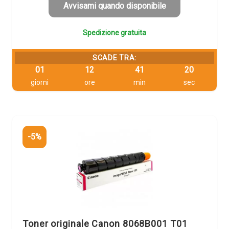
137,25 €.
130,39 €.
Avvisami quando disponibile
Spedizione gratuita
SCADE TRA:
01
12
41
19
giorni
ore
min
sec
-5%
Toner originale Canon 8068B001 T01