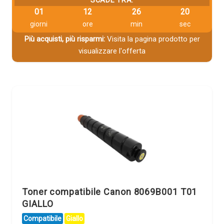
SCADE TRA:
01
12
26
19
giorni
ore
min
sec
Più acquisti, più risparmi:
Visita la pagina prodotto per
visualizzare l'offerta
Toner compatibile Canon 8069B001 T01
GIALLO
Compatibile
Giallo