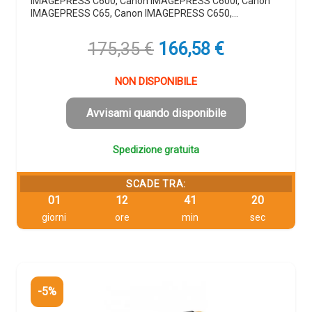
IMAGEPRESS C600, Canon IMAGEPRESS C600I, Canon
IMAGEPRESS C65, Canon IMAGEPRESS C650,…
Il
Il
175,35
€
166,58
€
prezzo
prezzo
originale
attuale
NON DISPONIBILE
era:
è:
175,35 €.
166,58 €.
Avvisami quando disponibile
Spedizione gratuita
SCADE TRA:
01
12
41
19
giorni
ore
min
sec
-5%