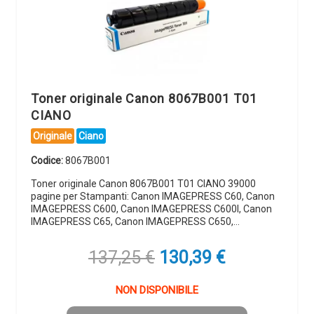
Toner originale Canon 8067B001 T01
CIANO
Originale
Ciano
Codice:
8067B001
Toner originale Canon 8067B001 T01 CIANO 39000
pagine per Stampanti: Canon IMAGEPRESS C60, Canon
IMAGEPRESS C600, Canon IMAGEPRESS C600I, Canon
IMAGEPRESS C65, Canon IMAGEPRESS C650,…
Il
Il
137,25
€
130,39
€
prezzo
prezzo
originale
attuale
NON DISPONIBILE
era:
è: