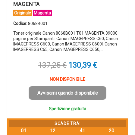
MAGENTA
Originale
Magenta
Codice:
8068B001
Toner originale Canon 8068B001 T01 MAGENTA 39000
pagine per Stampanti: Canon IMAGEPRESS C60, Canon
IMAGEPRESS C600, Canon IMAGEPRESS C600I, Canon
IMAGEPRESS C65, Canon IMAGEPRESS C650,…
Il
Il
137,25
€
130,39
€
prezzo
prezzo
originale
attuale
NON DISPONIBILE
era:
è:
137,25 €.
130,39 €.
Avvisami quando disponibile
Spedizione gratuita
SCADE TRA:
01
12
41
19