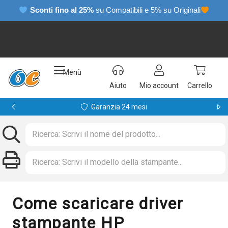
Sconti fino al 25%
su Compatibili e 5% su Originali
Menù
Aiuto
Mio account
Carrello
Garanzia 24 mesi
Come scaricare driver
stampante HP