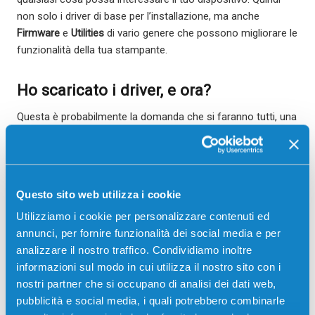
non solo i driver di base per l’installazione, ma anche
Firmware
e
Utilities
di vario genere che possono migliorare le
funzionalità della tua stampante.
Ho scaricato i driver, e ora?
Questa è probabilmente la domanda che si faranno tutti, una
volta terminato il download dei driver di una qualsiasi
stampante HP. Non temere, dopo il download non ti rimane
altro che lanciare l’installazione dei driver, semplicemente
cliccando due volte sull’icona del file che hai scaricato, che
Questo sito web utilizza i cookie
sarà sempre un
file.exe
, quindi un eseguibile.
Utilizziamo i cookie per personalizzare contenuti ed
Fai attenzione
: cerca di seguire questa procedura
senza che
annunci, per fornire funzionalità dei social media e per
la tua stampante sia collegata
al computer. Non è detto che
analizzare il nostro traffico. Condividiamo inoltre
questo possa comportare dei problemi, tuttavia è pur vero
informazioni sul modo in cui utilizza il nostro sito con i
che solitamente la prima installazione viene fatta con due
nostri partner che si occupano di analisi dei dati web,
procedure distinte, ovvero prima i driver e poi il collegamento
pubblicità e social media, i quali potrebbero combinarle
e accensione del dispositivo. Continuare a seguire queste