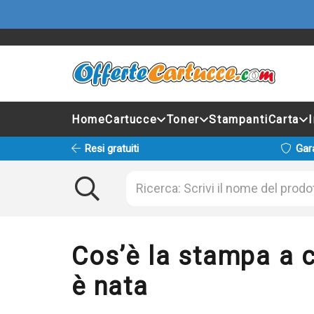
Home
Cartucce
Toner
Stampanti
Carta
Resi gratuiti
Gar
Cos’è la stampa a c
è nata