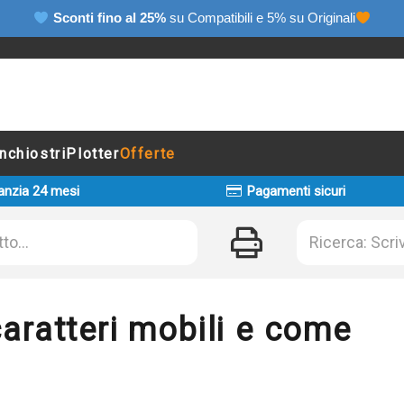
Sconti fino al 25%
su Compatibili e 5% su Originali
Inchiostri
Plotter
Offerte
anzia 24 mesi
Pagamenti sicuri
aratteri mobili e come