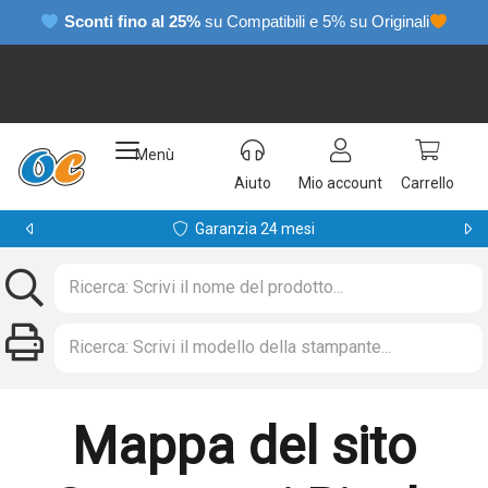
Sconti fino al 25%
su Compatibili e 5% su Originali
Menù
Aiuto
Mio account
Carrello
Garanzia 24 mesi
Mappa del sito