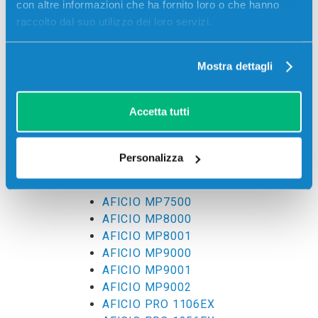
con altre informazioni che ha fornito loro o che hanno
AFICIO MP5000
raccolto dal suo utilizzo dei loro servizi.
AFICIO MP5002
AFICIO MP5054
AFICIO MP5500
Mostra dettagli
AFICIO MP6000
AFICIO MP6001
Accetta tutti
AFICIO MP6002
AFICIO MP6054
AFICIO MP6500
Personalizza
AFICIO MP7000
AFICIO MP7001
AFICIO MP7500
AFICIO MP8000
AFICIO MP8001
AFICIO MP9000
AFICIO MP9001
AFICIO MP9002
AFICIO PRO 1106EX