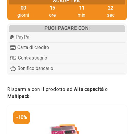
SCADE TRA:
00
15
11
22
giorni
ore
min
sec
PUOI PAGARE CON:
PayPal
Carta di credito
Contrassegno
Bonifico bancario
Risparmia con il prodotto ad
Alta capacità
o
Multipack
-10%