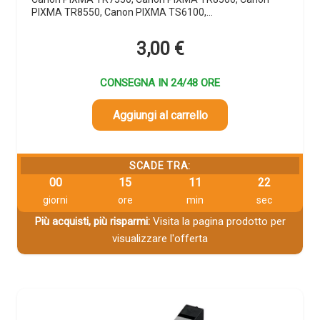
PIXMA TR8550, Canon PIXMA TS6100,…
3,00
€
CONSEGNA IN 24/48 ORE
Aggiungi al carrello
SCADE TRA:
00
15
11
22
giorni
ore
min
sec
Più acquisti, più risparmi:
Visita la pagina prodotto per
visualizzare l'offerta