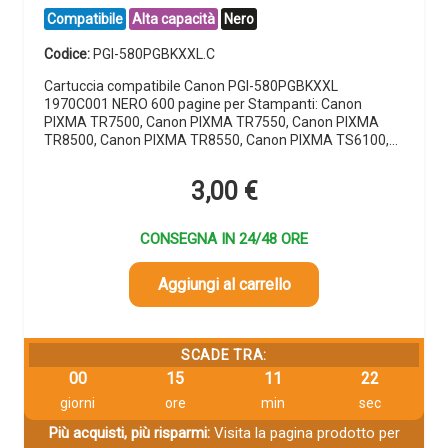
Compatibile
Alta capacità
Nero
Codice:
PGI-580PGBKXXL.C
Cartuccia compatibile Canon PGI-580PGBKXXL
1970C001 NERO 600 pagine per Stampanti: Canon
PIXMA TR7500, Canon PIXMA TR7550, Canon PIXMA
TR8500, Canon PIXMA TR8550, Canon PIXMA TS6100,…
3,00
€
CONSEGNA IN 24/48 ORE
Aggiungi al carrello
SCADE TRA:
00
15
11
22
giorni
ore
min
sec
Più acquisti, più risparmi:
Visita la pagina prodotto per