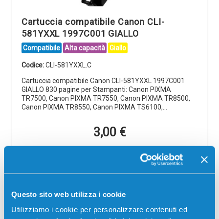
Cartuccia compatibile Canon CLI-
581YXXL 1997C001 GIALLO
Compatibile
Alta capacità
Giallo
Codice:
CLI-581YXXL.C
Cartuccia compatibile Canon CLI-581YXXL 1997C001
GIALLO 830 pagine per Stampanti: Canon PIXMA
TR7500, Canon PIXMA TR7550, Canon PIXMA TR8500,
Canon PIXMA TR8550, Canon PIXMA TS6100,…
3,00
€
CONSEGNA IN 24/48 ORE
Aggiungi al carrello
Questo sito web utilizza i cookie
Utilizziamo i cookie per personalizzare contenuti ed
SCADE TRA: