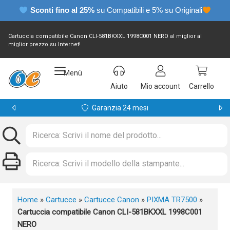
Sconti fino al 25%
su Compatibili e 5% su Originali
Cartuccia compatibile Canon CLI-581BKXXL 1998C001 NERO al miglior al
miglior prezzo su Internet!
Menù
Aiuto
Mio account
Carrello
Garanzia 24 mesi
Home
»
Cartucce
»
Cartucce Canon
»
PIXMA TR7500
»
Cartuccia compatibile Canon CLI-581BKXXL 1998C001
NERO