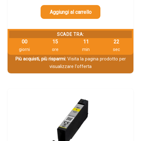
Aggiungi al carrello
SCADE TRA:
00
15
11
22
giorni
ore
min
sec
Più acquisti, più risparmi:
Visita la pagina prodotto per
visualizzare l'offerta