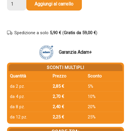
Cartuccia
Aggiungi al carrello
compatibile
Canon
CLI-
581BKXXL
Spedizione a solo
5,90 €
(
Gratis da 59,00 €
)
1998C001
NERO
quantità
Garanzia Adam+
SCONTI MULTIPLI
Quantità
Prezzo
Sconto
da 2 pz.
2,85 €
5%
da 4 pz.
2,70 €
10%
da 8 pz.
2,40 €
20%
da 12 pz.
2,25 €
25%