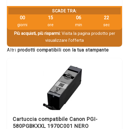
SCADE TRA:
00
15
06
22
giorni
ore
min
sec
Più acquisti, più risparmi:
Visita la pagina prodotto per
visualizzare l'offerta
Altri
prodotti compatibili con la tua stampante
Cartuccia compatibile Canon PGI-
580PGBKXXL 1970C001 NERO