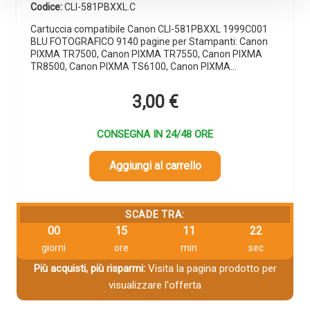
Codice:
CLI-581PBXXL.C
Cartuccia compatibile Canon CLI-581PBXXL 1999C001
BLU FOTOGRAFICO 9140 pagine per Stampanti: Canon
PIXMA TR7500, Canon PIXMA TR7550, Canon PIXMA
TR8500, Canon PIXMA TS6100, Canon PIXMA…
3,00
€
CONSEGNA IN 24/48 ORE
Aggiungi al carrello
SCADE TRA:
00
15
11
22
giorni
ore
min
sec
Più acquisti, più risparmi:
Visita la pagina prodotto per
visualizzare l'offerta