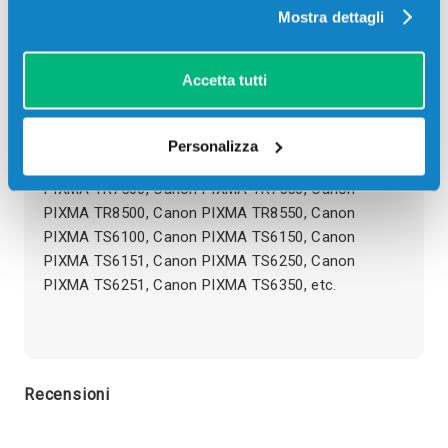
Aggiungi al carrello
Mostra dettagli
Descrizione
Accetta tutti
Cartuccia compatibile Canon CLI-581YXXL
Personalizza
1997C001 GIALLO 830 pagine per Stampanti: Canon
PIXMA TR7500, Canon PIXMA TR7550, Canon
PIXMA TR8500, Canon PIXMA TR8550, Canon
PIXMA TS6100, Canon PIXMA TS6150, Canon
PIXMA TS6151, Canon PIXMA TS6250, Canon
PIXMA TS6251, Canon PIXMA TS6350, etc.
Recensioni