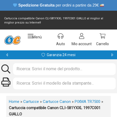
Spedizione Gratuita
per ordini a partire da 29€
Cartuccia compatibile Canon CLI-581YXXL 1997C001 GIALLO al miglior al
miglior prezzo su Internet!
Menù
Aiuto
Mio account
Carrello
Garanzia 24 mesi
Home
»
Cartucce
»
Cartucce Canon
»
PIXMA TR7500
»
Cartuccia compatibile Canon CLI-581YXXL 1997C001
GIALLO