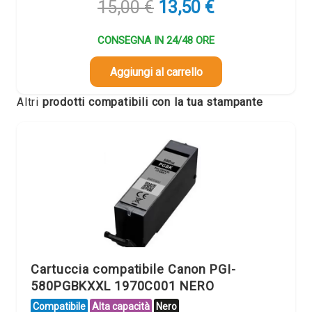
Il
Il
15,00
€
13,50
€
prezzo
prezzo
originale
attuale
CONSEGNA IN 24/48 ORE
era:
è:
15,00 €.
13,50 €.
Aggiungi al carrello
Altri
prodotti compatibili con la tua stampante
Cartuccia compatibile Canon PGI-
580PGBKXXL 1970C001 NERO
Compatibile
Alta capacità
Nero