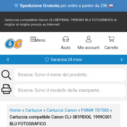
Spedizione Gratuita
per ordini a partire da 29€
Cartuccia compatibile Canon CLI-581PBXXL 1999C001 BLU FOTOGRAFICO al
miglior al miglior prezzo su Internet!
Menù
Aiuto
Mio account
Carrello
Garanzia 24 mesi
Home
»
Cartucce
»
Cartucce Canon
»
PIXMA TR7500
»
Cartuccia compatibile Canon CLI-581PBXXL 1999C001
BLU FOTOGRAFICO