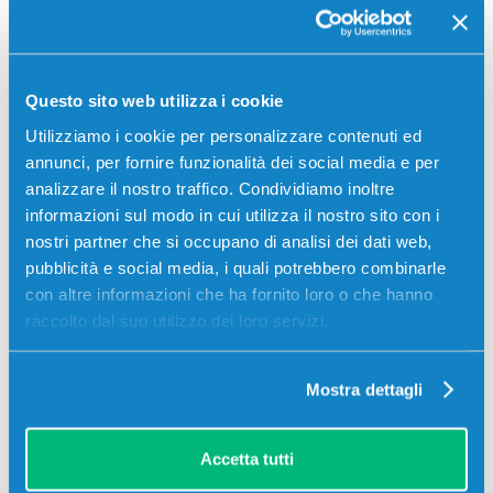
Cartuccia compatibile Canon CLI-
581YXXL 1997C001 GIALLO
Compatibile
Alta capacità
Giallo
Questo sito web utilizza i cookie
Codice:
CLI-581YXXL.C
Utilizziamo i cookie per personalizzare contenuti ed
Cartuccia compatibile Canon CLI-581YXXL 1997C001
annunci, per fornire funzionalità dei social media e per
GIALLO 830 pagine per Stampanti: Canon PIXMA
TR7500, Canon PIXMA TR7550, Canon PIXMA TR8500,
analizzare il nostro traffico. Condividiamo inoltre
Canon PIXMA TR8550, Canon PIXMA TS6100,…
informazioni sul modo in cui utilizza il nostro sito con i
nostri partner che si occupano di analisi dei dati web,
3,00
€
pubblicità e social media, i quali potrebbero combinarle
con altre informazioni che ha fornito loro o che hanno
CONSEGNA IN 24/48 ORE
raccolto dal suo utilizzo dei loro servizi.
Aggiungi al carrello
Mostra dettagli
Descrizione
Accetta tutti