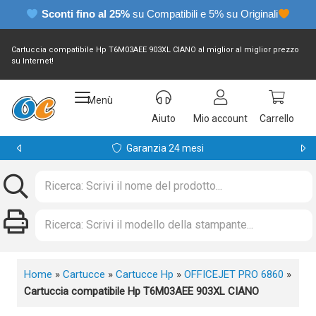
Sconti fino al 25%
su Compatibili e 5% su Originali
Cartuccia compatibile Hp T6M03AEE 903XL CIANO al miglior al miglior prezzo
su Internet!
Menù
Aiuto
Mio account
Carrello
Garanzia 24 mesi
Home
»
Cartucce
»
Cartucce Hp
»
OFFICEJET PRO 6860
»
Cartuccia compatibile Hp T6M03AEE 903XL CIANO