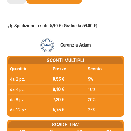
compatibile
Hp
T6M03AEE
903XL
Spedizione a solo
5,90 €
(
Gratis da 59,00 €
)
CIANO
quantità
Garanzia Adam
SCONTI MULTIPLI
Quantità
Prezzo
Sconto
da 2 pz.
8,55 €
5%
da 4 pz.
8,10 €
10%
da 8 pz.
7,20 €
20%
da 12 pz.
6,75 €
25%
SCADE TRA: