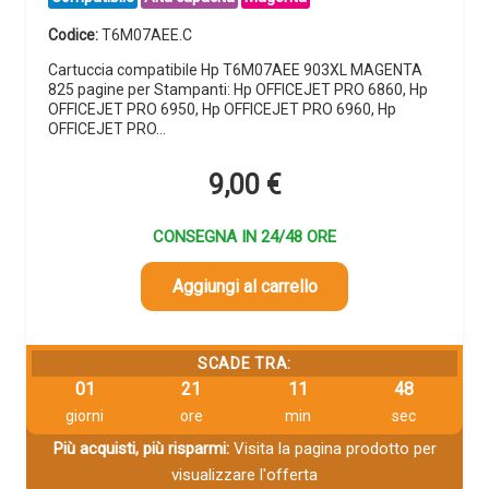
Codice:
T6M07AEE.C
Cartuccia compatibile Hp T6M07AEE 903XL MAGENTA
825 pagine per Stampanti: Hp OFFICEJET PRO 6860, Hp
OFFICEJET PRO 6950, Hp OFFICEJET PRO 6960, Hp
OFFICEJET PRO…
9,00
€
CONSEGNA IN 24/48 ORE
Aggiungi al carrello
SCADE TRA:
01
21
11
48
giorni
ore
min
sec
Più acquisti, più risparmi:
Visita la pagina prodotto per
visualizzare l'offerta