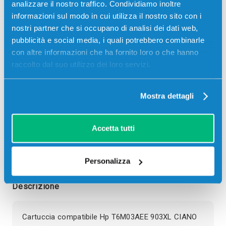
analizzare il nostro traffico. Condividiamo inoltre
informazioni sul modo in cui utilizza il nostro sito con i
9,00
€
nostri partner che si occupano di analisi dei dati web,
pubblicità e social media, i quali potrebbero combinarle
CONSEGNA IN 24/48 ORE
con altre informazioni che ha fornito loro o che hanno
raccolto dal suo utilizzo dei loro servizi.
Aggiungi al carrello
Mostra dettagli
SCADE TRA:
01
21
11
48
Accetta tutti
giorni
ore
min
sec
Più acquisti, più risparmi:
Visita la pagina prodotto per
visualizzare l'offerta
Personalizza
Descrizione
Cartuccia compatibile Hp T6M03AEE 903XL CIANO