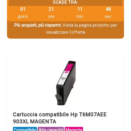
SCADE TRA:
01
21
11
48
giorni
ore
min
sec
Più acquisti, più risparmi:
Visita la pagina prodotto per
visualizzare l'offerta
Cartuccia compatibile Hp T6M07AEE
903XL MAGENTA
Compatibile
Alta capacità
Magenta