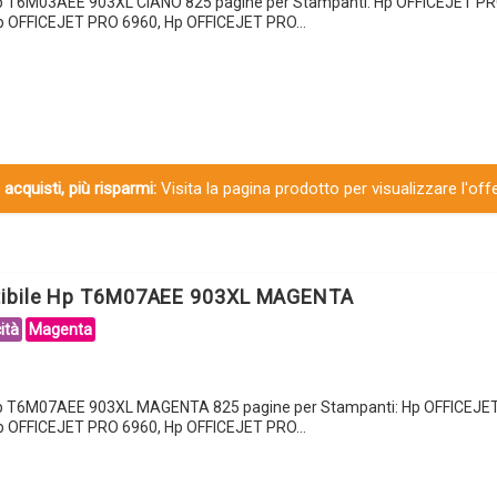
Hp T6M03AEE 903XL CIANO 825 pagine per Stampanti: Hp OFFICEJET PR
p OFFICEJET PRO 6960, Hp OFFICEJET PRO…
 acquisti, più risparmi:
Visita la pagina prodotto per visualizzare l'off
tibile Hp T6M07AEE 903XL MAGENTA
ità
Magenta
Hp T6M07AEE 903XL MAGENTA 825 pagine per Stampanti: Hp OFFICEJE
p OFFICEJET PRO 6960, Hp OFFICEJET PRO…