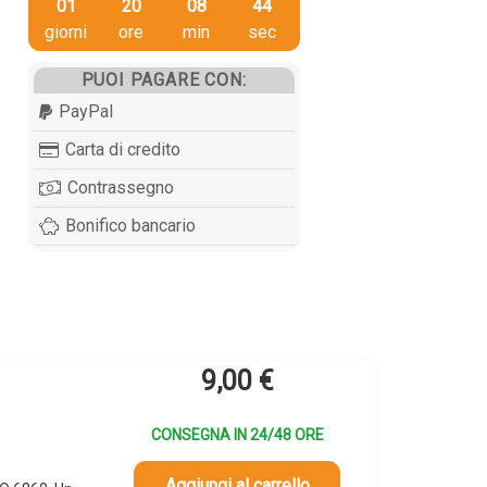
01
20
08
43
giorni
ore
min
sec
PUOI PAGARE CON:
PayPal
Carta di credito
Contrassegno
Bonifico bancario
9,00
€
CONSEGNA IN 24/48 ORE
Aggiungi al carrello