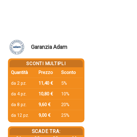
Garanzia Adam
SCONTI MULTIPLI
Quantità
Prezzo
Sconto
da 2 pz.
11,40 €
5%
da 4 pz.
10,80 €
10%
da 8 pz.
9,60 €
20%
da 12 pz.
9,00 €
25%
SCADE TRA: