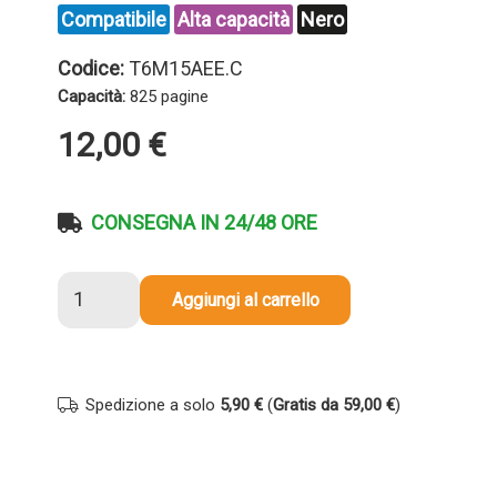
Compatibile
Alta capacità
Nero
Codice:
T6M15AEE.C
Capacità:
825 pagine
12,00
€
CONSEGNA IN 24/48 ORE
Cartuccia
Aggiungi al carrello
compatibile
Hp
T6M15AEE
903XL
Spedizione a solo
5,90 €
(
Gratis da 59,00 €
)
NERO
quantità