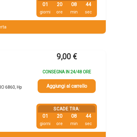
01
20
08
43
giorni
ore
min
sec
erta
9,00
€
CONSEGNA IN 24/48 ORE
Aggiungi al carrello
RO 6860, Hp
SCADE TRA:
01
20
08
43
giorni
ore
min
sec