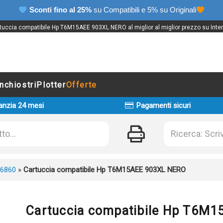
Sconti fino al 25%
su Compatibili e 5% su Originali
tuccia compatibile Hp T6M15AEE 903XL NERO al miglior al miglior prezzo su Inter
Inchiostri
Plotter
Offerte
anzia 24 mesi
Pagamenti sicuri
 6860
»
Cartuccia compatibile Hp T6M15AEE 903XL NERO
Cartuccia compatibile Hp T6M