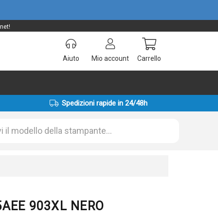
net!
Aiuto
Mio account
Carrello
Spedizioni rapide in 24/48h
15AEE 903XL NERO