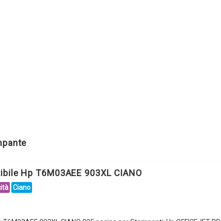
ampante
tibile Hp T6M03AEE 903XL CIANO
ità
Ciano