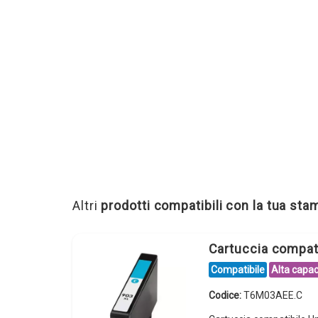
Altri
prodotti compatibili con la tua st
Cartuccia compa
Compatibile
Alta capac
Codice:
T6M03AEE.C