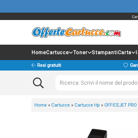
Car
Home
Cartucce
Toner
Stampanti
Carta
Resi gratuiti
Gar
Home
»
Cartucce
»
Cartucce Hp
»
OFFICEJET PRO