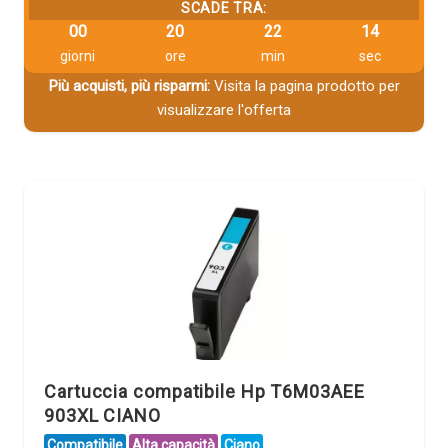
SCADE TRA:
00
20
22
14
giorni
ore
min
sec
Più acquisti, più risparmi:
Visita la pagina prodotto per
visualizzare l'offerta
Cartuccia compatibile Hp T6M03AEE
903XL CIANO
Compatibile
Alta capacità
Ciano