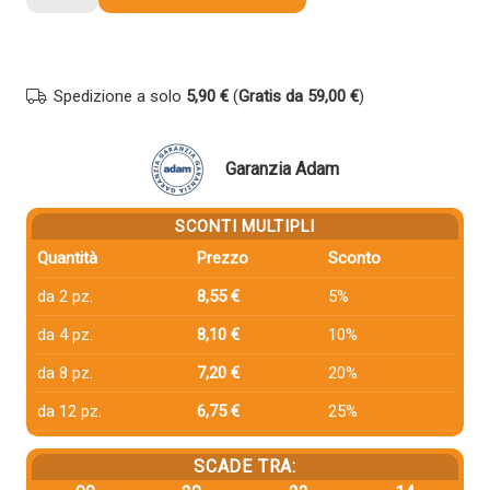
compatibile
Hp
T6M11AEE
903XL
Spedizione a solo
5,90 €
(
Gratis da 59,00 €
)
GIALLO
quantità
Garanzia Adam
SCONTI MULTIPLI
Quantità
Prezzo
Sconto
da 2 pz.
8,55 €
5%
da 4 pz.
8,10 €
10%
da 8 pz.
7,20 €
20%
da 12 pz.
6,75 €
25%
SCADE TRA: