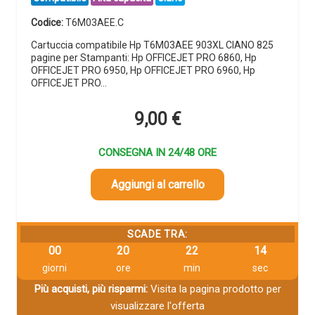
Codice:
T6M03AEE.C
Cartuccia compatibile Hp T6M03AEE 903XL CIANO 825
pagine per Stampanti: Hp OFFICEJET PRO 6860, Hp
OFFICEJET PRO 6950, Hp OFFICEJET PRO 6960, Hp
OFFICEJET PRO…
9,00
€
CONSEGNA IN 24/48 ORE
Aggiungi al carrello
SCADE TRA:
00
20
22
14
giorni
ore
min
sec
Più acquisti, più risparmi:
Visita la pagina prodotto per
visualizzare l'offerta