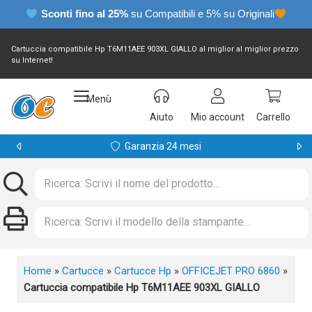
Sconti fino al 25%
su Compatibili e 5% su Originali
Cartuccia compatibile Hp T6M11AEE 903XL GIALLO al miglior al miglior prezzo
su Internet!
Menù
Aiuto
Mio account
Carrello
Garanzia 24 mesi
Home
»
Cartucce
»
Cartucce Hp
»
OFFICEJET PRO 6860
»
Cartuccia compatibile Hp T6M11AEE 903XL GIALLO