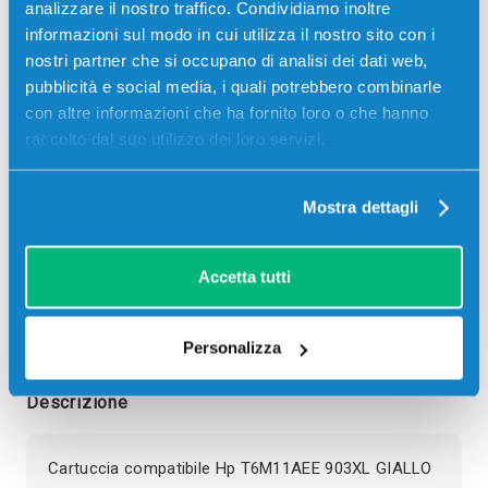
analizzare il nostro traffico. Condividiamo inoltre
informazioni sul modo in cui utilizza il nostro sito con i
9,00
€
nostri partner che si occupano di analisi dei dati web,
pubblicità e social media, i quali potrebbero combinarle
CONSEGNA IN 24/48 ORE
con altre informazioni che ha fornito loro o che hanno
raccolto dal suo utilizzo dei loro servizi.
Aggiungi al carrello
Mostra dettagli
SCADE TRA:
00
20
22
14
Accetta tutti
giorni
ore
min
sec
Più acquisti, più risparmi:
Visita la pagina prodotto per
visualizzare l'offerta
Personalizza
Descrizione
Cartuccia compatibile Hp T6M11AEE 903XL GIALLO