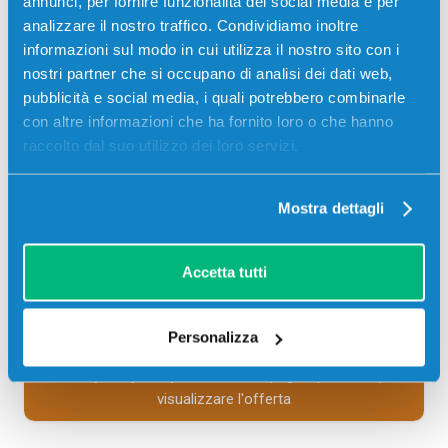
annunci, per fornire funzionalità dei social media e per
Codice:
TK810M.C
analizzare il nostro traffico. Condividiamo inoltre
Toner compatibile Kyocera-Mita TK810M 370PC4KL
informazioni sul modo in cui utilizza il nostro sito con i
MAGENTA 20000 pagine per Stampanti: Kyocera-Mita
nostri partner che si occupano di analisi dei dati web,
FS-C8026
pubblicità e social media, i quali potrebbero combinarle
con altre informazioni che ha fornito loro o che hanno
41,50
€
raccolto dal suo utilizzo dei loro servizi.
CONSEGNA IN 3-5 GIORNI
Mostra dettagli
Aggiungi al carrello
Accetta tutti
SCADE TRA:
02
07
34
28
Personalizza
giorni
ore
min
sec
Più acquisti, più risparmi:
Visita la pagina prodotto per
visualizzare l'offerta