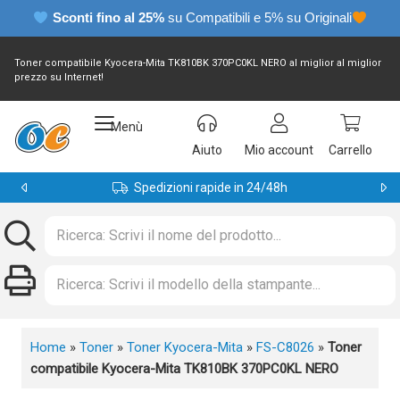
Sconti fino al 25%
su Compatibili e 5% su Originali
Toner compatibile Kyocera-Mita TK810BK 370PC0KL NERO al miglior al miglior
prezzo su Internet!
Menù
Aiuto
Mio account
Carrello
Spedizioni rapide in 24/48h
Home
»
Toner
»
Toner Kyocera-Mita
»
FS-C8026
»
Toner
compatibile Kyocera-Mita TK810BK 370PC0KL NERO