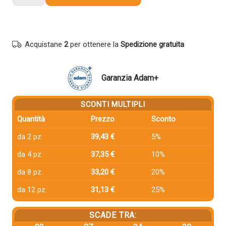
compatibile
Kyocera-
Mita
TK810BK
Acquistane
2
per ottenere la
Spedizione gratuita
370PC0KL
NERO
quantità
Garanzia Adam+
SCONTI MULTIPLI
Quantità
Prezzo
Sconto
da 2 pz.
39,43 €
5%
da 4 pz.
37,35 €
10%
da 8 pz.
33,20 €
20%
da 12 pz.
31,13 €
25%
SCADE TRA: