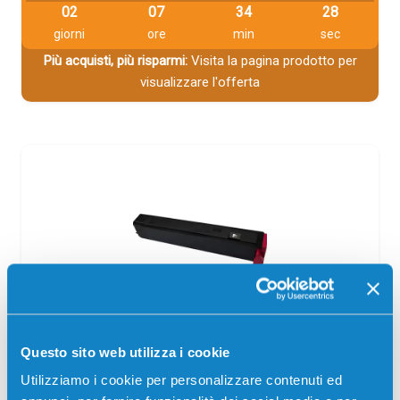
02
07
34
28
giorni
ore
min
sec
Più acquisti, più risparmi:
Visita la pagina prodotto per
visualizzare l'offerta
Toner compatibile Kyocera-Mita TK810M
Questo sito web utilizza i cookie
370PC4KL MAGENTA
Utilizziamo i cookie per personalizzare contenuti ed
Compatibile
Magenta