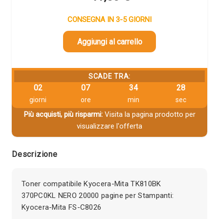
CONSEGNA IN 3-5 GIORNI
Aggiungi al carrello
SCADE TRA:
02
07
34
28
giorni
ore
min
sec
Più acquisti, più risparmi:
Visita la pagina prodotto per
visualizzare l'offerta
Descrizione
Toner compatibile Kyocera-Mita TK810BK
370PC0KL NERO 20000 pagine per Stampanti:
Kyocera-Mita FS-C8026