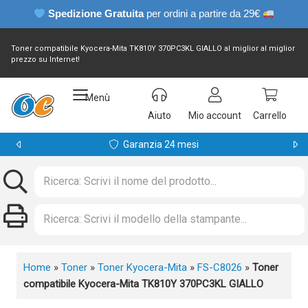
Spedizione Gratuita
per ordini a partire da 29€
Toner compatibile Kyocera-Mita TK810Y 370PC3KL GIALLO al miglior al miglior
prezzo su Internet!
Menù
Aiuto
Mio account
Carrello
Garanzia 24 mesi
Home
»
Toner
»
Toner Kyocera-Mita
»
FS-C8026
»
Toner
compatibile Kyocera-Mita TK810Y 370PC3KL GIALLO