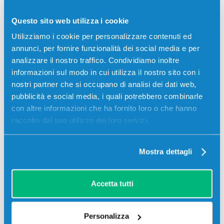
Codice:
TK810C.C
Questo sito web utilizza i cookie
Toner compatibile Kyocera-Mita TK810C 370PC5KL
CIANO 20000 pagine per Stampanti: Kyocera-Mita FS-
Utilizziamo i cookie per personalizzare contenuti ed
C8026
annunci, per fornire funzionalità dei social media e per
analizzare il nostro traffico. Condividiamo inoltre
41,50
€
informazioni sul modo in cui utilizza il nostro sito con i
nostri partner che si occupano di analisi dei dati web,
CONSEGNA IN 3-5 GIORNI
pubblicità e social media, i quali potrebbero combinarle
con altre informazioni che ha fornito loro o che hanno
Aggiungi al carrello
raccolto dal suo utilizzo dei loro servizi.
Spedizione gratuita
Mostra dettagli
Accetta tutti
Personalizza