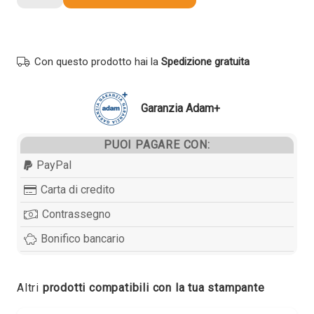
compatibile
Kyocera-
Mita
TK810Y
Con questo prodotto hai la
Spedizione gratuita
370PC3KL
GIALLO
quantità
Garanzia Adam+
PUOI PAGARE CON:
PayPal
Carta di credito
Contrassegno
Bonifico bancario
Altri
prodotti compatibili con la tua stampante