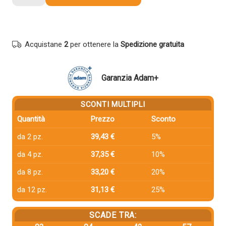
compatibile
Kyocera-
Mita
TK810C
Acquistane
2
per ottenere la
Spedizione gratuita
370PC5KL
CIANO
quantità
Garanzia Adam+
SCONTI MULTIPLI
Quantità
Prezzo
Sconto
da 2 pz.
39,43 €
5%
da 4 pz.
37,35 €
10%
da 8 pz.
33,20 €
20%
da 12 pz.
31,13 €
25%
SCADE TRA: