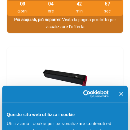
03
04
42
57
giorni
ore
min
sec
Più acquisti, più risparmi:
Visita la pagina prodotto per
visualizzare l'offerta
Toner compatibile Kyocera-Mita TK810M
Questo sito web utilizza i cookie
370PC4KL MAGENTA
Utilizziamo i cookie per personalizzare contenuti ed
Compatibile
Magenta