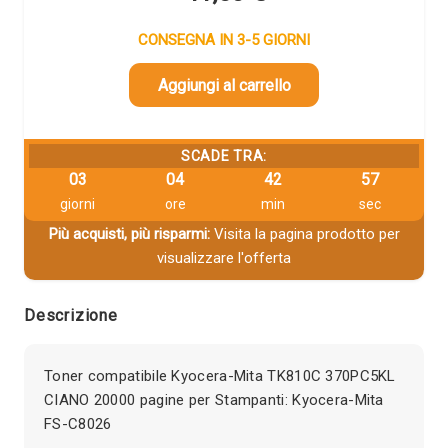
CONSEGNA IN 3-5 GIORNI
Aggiungi al carrello
SCADE TRA:
03
04
42
57
giorni
ore
min
sec
Più acquisti, più risparmi:
Visita la pagina prodotto per
visualizzare l'offerta
Descrizione
Toner compatibile Kyocera-Mita TK810C 370PC5KL
CIANO 20000 pagine per Stampanti: Kyocera-Mita
FS-C8026