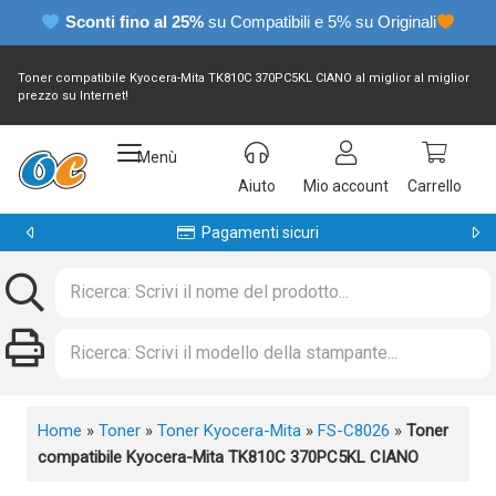
Sconti fino al 25%
su Compatibili e 5% su Originali
Toner compatibile Kyocera-Mita TK810C 370PC5KL CIANO al miglior al miglior
prezzo su Internet!
Menù
Aiuto
Mio account
Carrello
Pagamenti sicuri
Home
»
Toner
»
Toner Kyocera-Mita
»
FS-C8026
»
Toner
compatibile Kyocera-Mita TK810C 370PC5KL CIANO