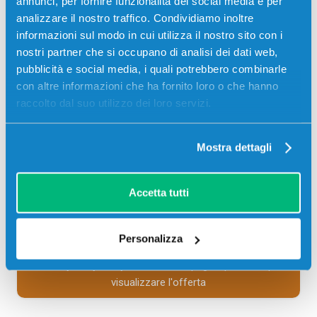
annunci, per fornire funzionalità dei social media e per
Codice:
TK810M.C
analizzare il nostro traffico. Condividiamo inoltre
Toner compatibile Kyocera-Mita TK810M 370PC4KL
informazioni sul modo in cui utilizza il nostro sito con i
MAGENTA 20000 pagine per Stampanti: Kyocera-Mita
nostri partner che si occupano di analisi dei dati web,
FS-C8026
pubblicità e social media, i quali potrebbero combinarle
con altre informazioni che ha fornito loro o che hanno
41,50
€
raccolto dal suo utilizzo dei loro servizi.
CONSEGNA IN 3-5 GIORNI
Mostra dettagli
Aggiungi al carrello
Accetta tutti
SCADE TRA:
03
04
42
57
Personalizza
giorni
ore
min
sec
Più acquisti, più risparmi:
Visita la pagina prodotto per
visualizzare l'offerta