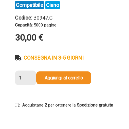
Compatibile
Ciano
Codice:
B0947.C
Capacità:
5000 pagine
30,00
€
CONSEGNA IN 3-5 GIORNI
Toner
Aggiungi al carrello
compatibile
Olivetti
B0947
CIANO
Acquistane
2
per ottenere la
Spedizione gratuita
quantità