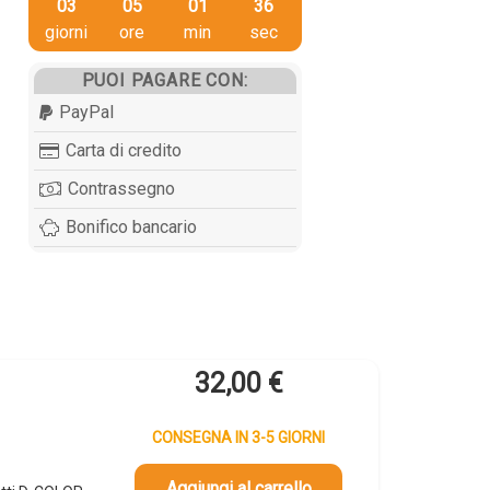
03
05
01
35
giorni
ore
min
sec
PUOI PAGARE CON:
PayPal
Carta di credito
Contrassegno
Bonifico bancario
32,00
€
CONSEGNA IN 3-5 GIORNI
Aggiungi al carrello