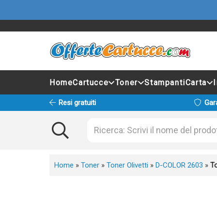
Home
Cartucce
Toner
Stampanti
Carta
Resi gratuiti
Gar
Home
»
Toner
»
Toner Olivetti
»
D-COLOR 2603
»
To