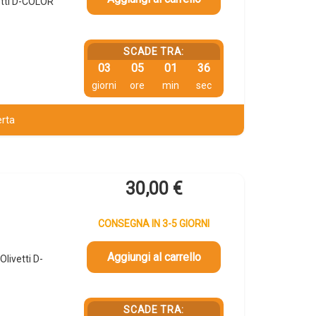
etti D-COLOR
SCADE TRA:
03
05
01
35
giorni
ore
min
sec
erta
30,00
€
CONSEGNA IN 3-5 GIORNI
Aggiungi al carrello
livetti D-
SCADE TRA: