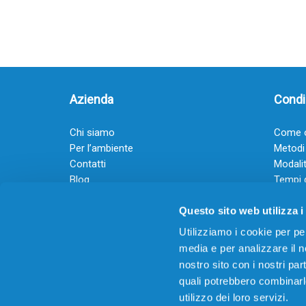
Azienda
Condiz
Chi siamo
Come o
Per l’ambiente
Metodi
Contatti
Modalit
Blog
Tempi 
Diventa rivenditore
Termini
Questo sito web utilizza i
Guadagna con il Dropship
Black Friday 2025
Utilizziamo i cookie per pe
media e per analizzare il no
nostro sito con i nostri par
quali potrebbero combinarl
utilizzo dei loro servizi.