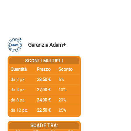
Garanzia Adam+
SCONTI MULTIPLI
Quantità
Prezzo
Sconto
da 2 pz.
28,50 €
5%
da 4 pz.
27,00 €
10%
da 8 pz.
24,00 €
20%
da 12 pz.
22,50 €
25%
SCADE TRA: