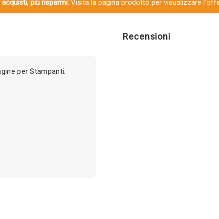
 acquisti, più risparmi:
Visita la pagina prodotto per visualizzare l'off
Recensioni
gine per Stampanti: