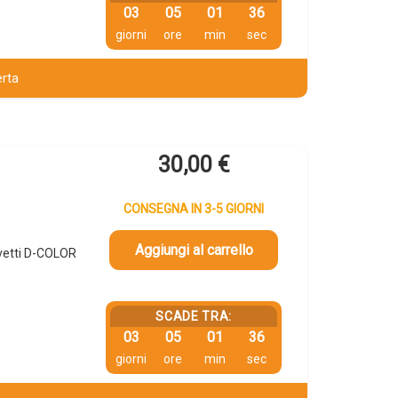
03
05
01
35
giorni
ore
min
sec
erta
30,00
€
CONSEGNA IN 3-5 GIORNI
Aggiungi al carrello
ivetti D-COLOR
SCADE TRA:
03
05
01
35
giorni
ore
min
sec