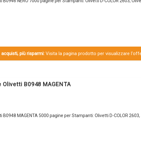
tti B0946 NERO 7000 pagine per Stampanti: Olivetti D-COLOR 2603, Oliv
 acquisti, più risparmi:
Visita la pagina prodotto per visualizzare l'off
e Olivetti B0948 MAGENTA
tti B0948 MAGENTA 5000 pagine per Stampanti: Olivetti D-COLOR 2603, O