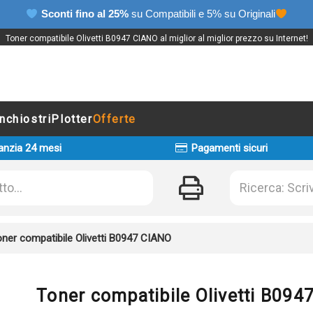
Sconti fino al 25%
su Compatibili e 5% su Originali
Toner compatibile Olivetti B0947 CIANO al miglior al miglior prezzo su Internet!
Inchiostri
Plotter
Offerte
anzia 24 mesi
Pagamenti sicuri
ner compatibile Olivetti B0947 CIANO
Toner compatibile Olivetti B094