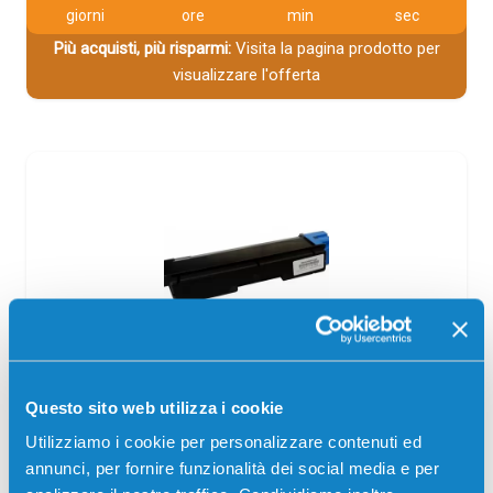
giorni
ore
min
sec
Più acquisti, più risparmi:
Visita la pagina prodotto per
visualizzare l'offerta
Toner compatibile Olivetti B0947 CIANO
Questo sito web utilizza i cookie
Compatibile
Ciano
Utilizziamo i cookie per personalizzare contenuti ed
Codice:
B0947.C
annunci, per fornire funzionalità dei social media e per
Toner compatibile Olivetti B0947 CIANO 5000 pagine per