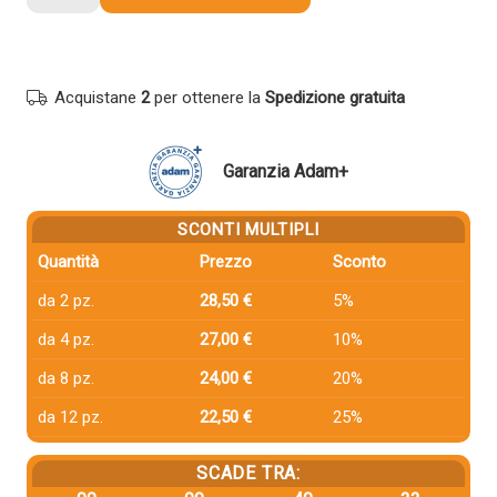
compatibile
Olivetti
B0949
GIALLO
Acquistane
2
per ottenere la
Spedizione gratuita
quantità
Garanzia Adam+
SCONTI MULTIPLI
Quantità
Prezzo
Sconto
da 2 pz.
28,50 €
5%
da 4 pz.
27,00 €
10%
da 8 pz.
24,00 €
20%
da 12 pz.
22,50 €
25%
SCADE TRA: