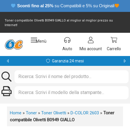
Sconti fino al 25%
su Compatibili e 5% su Originali
Toner compatibile Olivetti B0949 GIALLO al miglior al miglior prezzo su
Internet!
Menù
Aiuto
Mio account
Carrello
Garanzia 24 mesi
Home
»
Toner
»
Toner Olivetti
»
D-COLOR 2603
»
Toner
compatibile Olivetti B0949 GIALLO