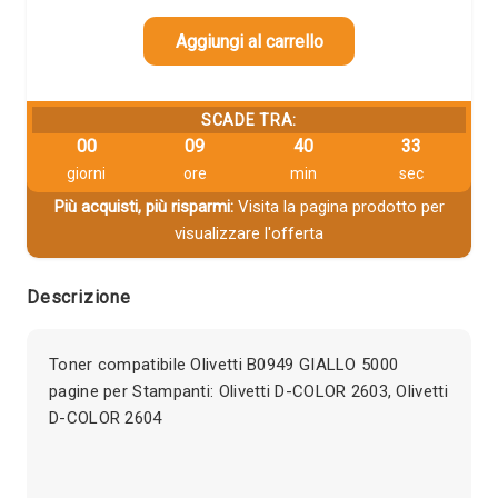
Aggiungi al carrello
SCADE TRA:
00
09
40
33
giorni
ore
min
sec
Più acquisti, più risparmi:
Visita la pagina prodotto per
visualizzare l'offerta
Descrizione
Toner compatibile Olivetti B0949 GIALLO 5000
pagine per Stampanti: Olivetti D-COLOR 2603, Olivetti
D-COLOR 2604