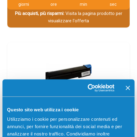
giorni
ore
min
sec
Più acquisti, più risparmi:
Visita la pagina prodotto per
visualizzare l'offerta
Toner compatibile Olivetti B0947 CIANO
Questo sito web utilizza i cookie
Compatibile
Ciano
Utilizziamo i cookie per personalizzare contenuti ed
annunci, per fornire funzionalità dei social media e per
Codice:
B0947.C
analizzare il nostro traffico. Condividiamo inoltre
Toner compatibile Olivetti B0947 CIANO 5000 pagine per