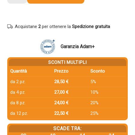
compatibile
Olivetti
B0948
MAGENTA
Acquistane
2
per ottenere la
Spedizione gratuita
quantità
Garanzia Adam+
SCONTI MULTIPLI
Quantità
Prezzo
Sconto
da 2 pz.
28,50 €
5%
da 4 pz.
27,00 €
10%
da 8 pz.
24,00 €
20%
da 12 pz.
22,50 €
25%
SCADE TRA: