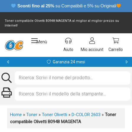
Sconti fino al 25%
su Compatibili e 5% su Originali
Toner compatibile Olivetti B0948 MAGENTA al miglior al miglior prezzo su
Internet!
Menù
Aiuto
Mio account
Carrello
Garanzia 24 mesi
Home
»
Toner
»
Toner Olivetti
»
D-COLOR 2603
»
Toner
compatibile Olivetti B0948 MAGENTA