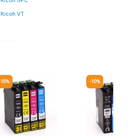
Ricoh SPC
Ricoh VT
%
-10%