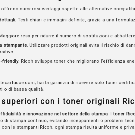
h offrono numerosi vantaggi rispetto alle alternative compatibil
dettagli
. Testi chiari e immagini definite, grazie a una formul
 Maggiore resa per ridurre il numero di sostituzioni e abbattere
la stampante
. Utilizzare prodotti originali evita il rischio di d
ositivo.
-friendly
. Ricoh sviluppa toner che migliorano l’efficienza ene
cartucce.com, hai la garanzia di ricevere solo toner certificat
ti o di bassa qualità.
superiori con i toner originali Ri
ffidabilità e innovazione nel settore della stampa
. I
toner Ric
so di stampa continuo, evitando inceppamenti o problemi tecnic
à con le stampanti Ricoh, ogni stampa risulta uniforme e priva