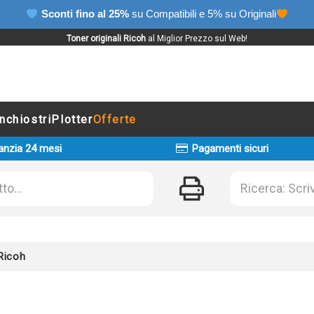
Sconti fino al 25%
su Compatibili e 5% su Originali
Toner originali Ricoh
al Miglior Prezzo sul Web!
Inchiostri
Plotter
Offerte
anzia 24 mesi
Pagamenti sicuri
 Ricoh