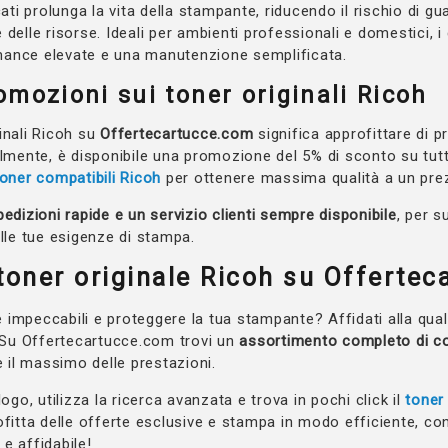
cati prolunga la vita della stampante, riducendo il rischio di g
 delle risorse. Ideali per ambienti professionali e domestici, 
ance elevate e una manutenzione semplificata.
omozioni sui toner originali Ricoh
inali Ricoh su
Offertecartucce.com
significa approfittare di p
lmente, è disponibile una promozione del 5% di sconto su tutti 
toner compatibili Ricoh
per ottenere massima qualità a un prez
edizioni rapide e un servizio clienti sempre disponibile
, per s
alle tue esigenze di stampa.
 toner originale Ricoh su Offerte
impeccabili e proteggere la tua stampante? Affidati alla quali
. Su Offertecartucce.com trovi un
assortimento completo di co
e il massimo delle prestazioni.
logo, utilizza la ricerca avanzata e trova in pochi click il
toner
ofitta delle offerte esclusive e stampa in modo efficiente, con
e affidabile!