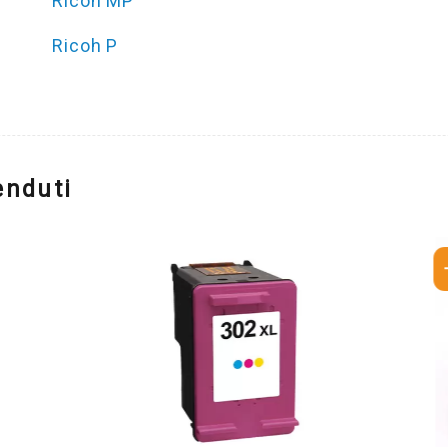
Ricoh MP
Ricoh P
enduti
-10