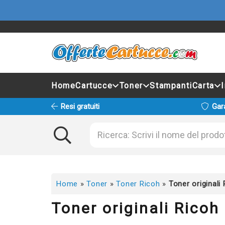
Home
Cartucce
Toner
Stampanti
Carta
Resi gratuiti
Gar
Home
»
Toner
»
Toner Ricoh
»
Toner originali
Toner originali Ricoh