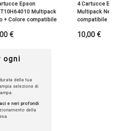
ucce Epson
4 Cartucce Epson T03A
H64010 Multipack
Multipack Nero + Colore
Colore compatibile
compatibile
0
€
10,00
€
r ogni
urata della tua
’ampia selezione di
stampa.
vaci e neri profondi
.
nzionamento della
esa.