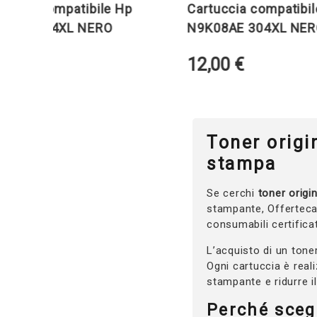
ia compatibile Hp
Cartuccia compatibile H
E 364XL NERO
N9K08AE 304XL NERO
€
12,00
€
Toner origin
stampa
Se cerchi
toner origin
stampante, Offertecar
consumabili certificat
L’acquisto di un tone
Ogni cartuccia è real
stampante e ridurre i
Perché scegl