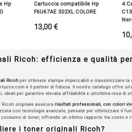
p
Cartuccia compatibile Hp
4 Cart
F6U67AE 302XL COLORE
C13T10
Nero + 
13,00
€
10,0
ali Ricoh: efficienza e qualità pe
ali Ricoh
per ottenere stampe impeccabili e massimizzare la d
tucce.com è il partner di fiducia. Il nostro catalogo offre un
i, ideali per garantire elevata affidabilità e un’ottima resa di 
r Ricoh originale assicura
risultati professionali, con colori vi
izzata con tecnologie avanzate, pensate per ottimizzare il fu
l consumo di toner, offrendo un ottimo rapporto tra costo e r
iere i toner originali Ricoh?