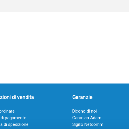
ioni di vendita
Garanzie
rdinare
Dicono di noi
 di pagamento
Garanzia Adam
à di spedizione
Sigillo Netcomm