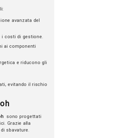
i:
azione avanzata del
 i costi di gestione.
anni ai componenti
rgetica e riducono gli
i, evitando il rischio
coh
oh
sono progettati
i. Grazie alla
 di sbavature.