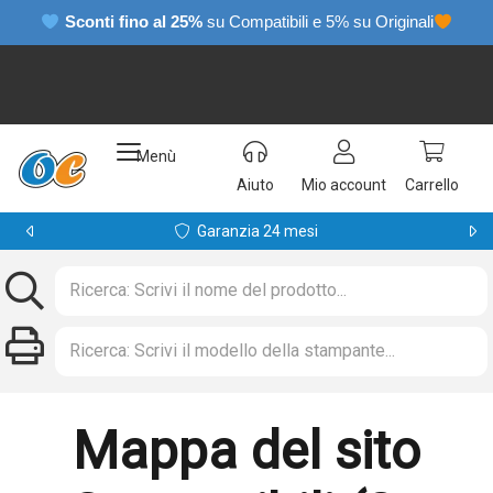
Sconti fino al 25%
su Compatibili e 5% su Originali
Menù
Aiuto
Mio account
Carrello
Garanzia 24 mesi
Mappa del sito