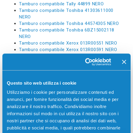
Tamburo compatibile Tally 44899 NERO
Tamburo compatibile Toshiba 41303611000
NERO
Tamburo compatibile Toshiba 44574305 NERO
Tamburo compatibile Toshiba 6BZ15002118
NERO
Tamburo compatibile Xerox 013R00551 NERO
Tamburo compatibile Xerox 013R00591 NERO
Tamburo compatibile Xerox 013R00602 NERO
Tamburo compatibile Xerox 013R00603 COLORE
Tamburo compatibile Xerox 013R00647 NERO
Tamburo compatibile Xerox 013R00657 NERO
Tamburo compatibile Xerox 013R00658 GIALLO
Questo sito web utilizza i cookie
Tamburo compatibile Xerox 013R00659
Utilizziamo i cookie per personalizzare contenuti ed
MAGENTA
annunci, per fornire funzionalità dei social media e per
Tamburo compatibile Xerox 013R00660 CIANO
analizzare il nostro traffico. Condividiamo inoltre
Tamburo compatibile Xerox 013R00663 NERO
informazioni sul modo in cui utilizza il nostro sito con i
Tamburo compatibile Xerox 013R00664 COLORE
nostri partner che si occupano di analisi dei dati web,
Tamburo compatibile Xerox 013R00679 NERO
pubblicità e social media, i quali potrebbero combinarle
Tamburo compatibile Xerox 013R00681 COLORE