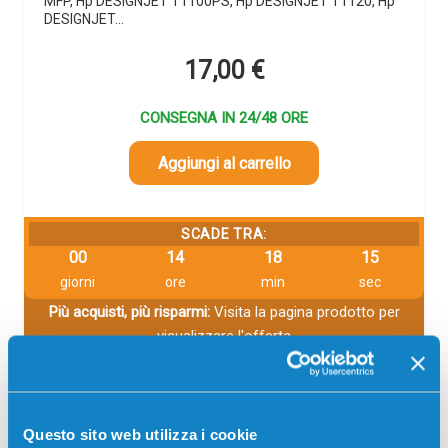
MFP, Hp DESIGNJET T1100PS, Hp DESIGNJET T1120, Hp
DESIGNJET…
17,00
€
CONSEGNA IN 24/48 ORE
Aggiungi al carrello
SCADE TRA:
00
14
18
14
giorni
ore
min
sec
Più acquisti, più risparmi:
Visita la pagina prodotto per
visualizzare l'offerta
Questo sito web utilizza i cookie