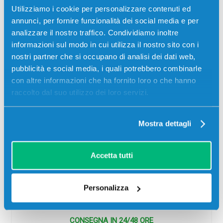
Utilizziamo i cookie per personalizzare contenuti ed
annunci, per fornire funzionalità dei social media e per
analizzare il nostro traffico. Condividiamo inoltre
informazioni sul modo in cui utilizza il nostro sito con i
nostri partner che si occupano di analisi dei dati web,
pubblicità e social media, i quali potrebbero combinarle
con altre informazioni che ha fornito loro o che hanno
Cartuccia compatibile Hp C9374A 72
raccolto dal suo utilizzo dei loro servizi.
GRIGIO
Compatibile
Mostra dettagli
Codice:
C9374A.C
Cartuccia compatibile Hp C9374A 72 GRIGIO 130 ml per
Stampanti: Hp DESIGNJET T1100, Hp DESIGNJET T1100
Accetta tutti
MFP, Hp DESIGNJET T1100PS, Hp DESIGNJET T1120, Hp
DESIGNJET…
Personalizza
17,00
€
CONSEGNA IN 24/48 ORE