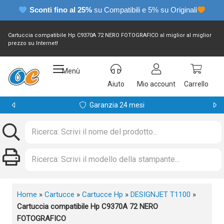
Sconti fino al 25%
su Compatibili e 5% su Originali
Cartuccia compatibile Hp C9370A 72 NERO FOTOGRAFICO al miglior al miglior
prezzo su Internet!
Menù
Aiuto
Mio account
Carrello
Garanzia 24 mesi
Home
»
Cartucce
»
Cartucce Hp
»
DESIGNJET T1100
»
Cartuccia compatibile Hp C9370A 72 NERO
FOTOGRAFICO