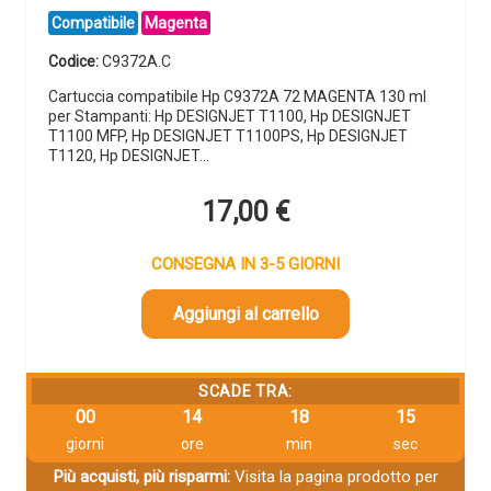
Compatibile
Magenta
Codice:
C9372A.C
Cartuccia compatibile Hp C9372A 72 MAGENTA 130 ml
per Stampanti: Hp DESIGNJET T1100, Hp DESIGNJET
T1100 MFP, Hp DESIGNJET T1100PS, Hp DESIGNJET
T1120, Hp DESIGNJET…
17,00
€
CONSEGNA IN 3-5 GIORNI
Aggiungi al carrello
SCADE TRA:
00
14
18
14
giorni
ore
min
sec
Più acquisti, più risparmi:
Visita la pagina prodotto per