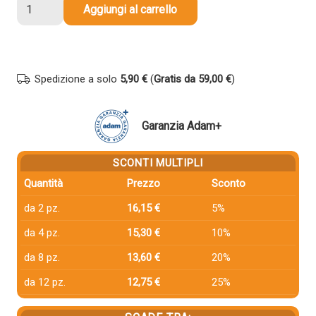
Cartuccia
Aggiungi al carrello
compatibile
Hp
C9370A
72
Spedizione a solo
5,90 €
(
Gratis da 59,00 €
)
NERO
FOTOGRAFICO
quantità
Garanzia Adam+
SCONTI MULTIPLI
Quantità
Prezzo
Sconto
da 2 pz.
16,15 €
5%
da 4 pz.
15,30 €
10%
da 8 pz.
13,60 €
20%
da 12 pz.
12,75 €
25%