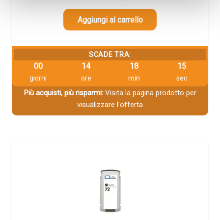
Aggiungi al carrello
SCADE TRA:
00
14
18
14
giorni
ore
min
sec
Più acquisti, più risparmi:
Visita la pagina prodotto per
visualizzare l'offerta