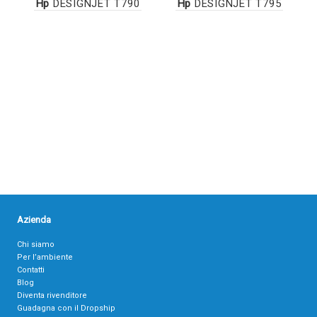
Hp
DESIGNJET T790
Hp
DESIGNJET T795
Azienda
Chi siamo
Per l’ambiente
Contatti
Blog
Diventa rivenditore
Guadagna con il Dropship