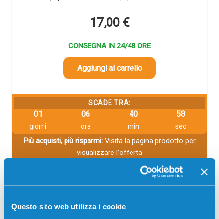
17,00
€
CONSEGNA IN 24/48 ORE
Aggiungi al carrello
SCADE TRA:
01
06
40
57
giorni
ore
min
sec
Più acquisti, più risparmi:
Visita la pagina prodotto per
visualizzare l'offerta
Questo sito web utilizza i cookie