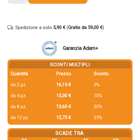
compatibile
Hp
C9371A
72
Spedizione a solo
5,90 €
(
Gratis da 59,00 €
)
CIANO
quantità
Garanzia Adam+
SCONTI MULTIPLI
Quantità
Prezzo
Sconto
da 2 pz.
16,15 €
5%
da 4 pz.
15,30 €
10%
da 8 pz.
13,60 €
20%
da 12 pz.
12,75 €
25%
SCADE TRA: