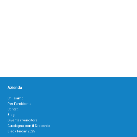
Azienda
Chi siamo
Per l’ambiente
Contatti
Blog
Diventa rivenditore
Guadagna con il Dropship
Black Friday 2025