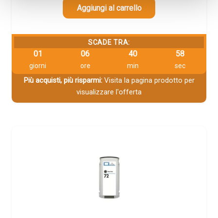
Aggiungi al carrello
SCADE TRA:
01
06
40
57
giorni
ore
min
sec
Più acquisti, più risparmi:
Visita la pagina prodotto per
visualizzare l'offerta