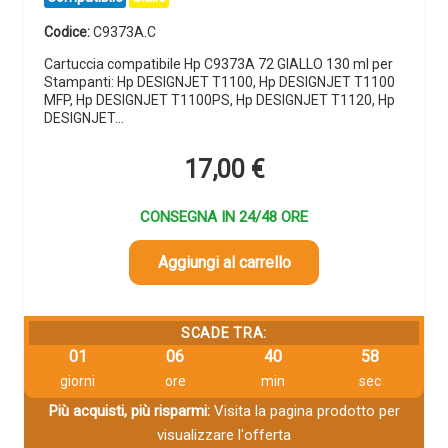
Codice:
C9373A.C
Cartuccia compatibile Hp C9373A 72 GIALLO 130 ml per
Stampanti: Hp DESIGNJET T1100, Hp DESIGNJET T1100
MFP, Hp DESIGNJET T1100PS, Hp DESIGNJET T1120, Hp
DESIGNJET…
17,00
€
CONSEGNA IN 24/48 ORE
Aggiungi al carrello
SCADE TRA:
01
06
40
57
giorni
ore
min
sec
Più acquisti, più risparmi:
Visita la pagina prodotto per
visualizzare l'offerta