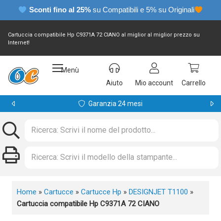
Sconti fino al 25%
su Compatibili e 5% su Originali
Cartuccia compatibile Hp C9371A 72 CIANO al miglior al miglior prezzo su
Internet!
Menù
Aiuto
Mio account
Carrello
Garanzia 24 mesi
Home
»
Cartucce
»
Cartucce Hp
»
DESIGNJET T1100
»
Cartuccia compatibile Hp C9371A 72 CIANO