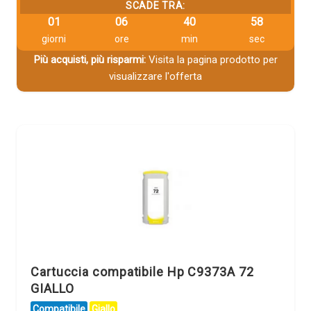
SCADE TRA:
01
06
40
57
giorni
ore
min
sec
Più acquisti, più risparmi:
Visita la pagina prodotto per
visualizzare l'offerta
Cartuccia compatibile Hp C9373A 72
GIALLO
Compatibile
Giallo