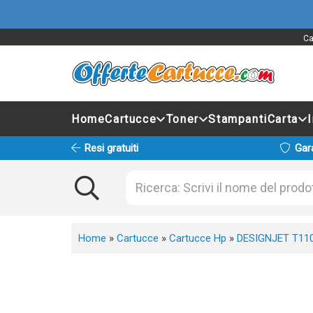
Ca
Home
Cartucce
Toner
Stampanti
Carta
Resi gratuiti
Gar
Home
»
Cartucce
»
Cartucce Hp
»
DESIGNJET T11