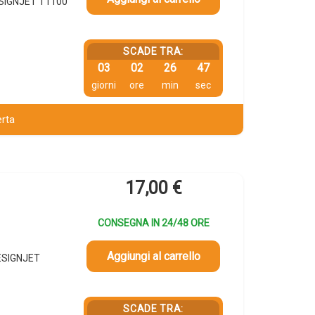
ESIGNJET T1100
SCADE TRA:
03
02
26
46
giorni
ore
min
sec
erta
17,00
€
CONSEGNA IN 24/48 ORE
Aggiungi al carrello
DESIGNJET
SCADE TRA: