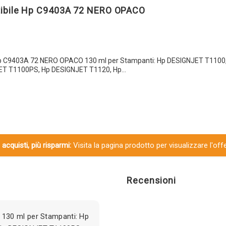
tibile Hp C9403A 72 NERO OPACO
Hp C9403A 72 NERO OPACO 130 ml per Stampanti: Hp DESIGNJET T1100
ET T1100PS, Hp DESIGNJET T1120, Hp…
 acquisti, più risparmi:
Visita la pagina prodotto per visualizzare l'off
Recensioni
130 ml per Stampanti: Hp