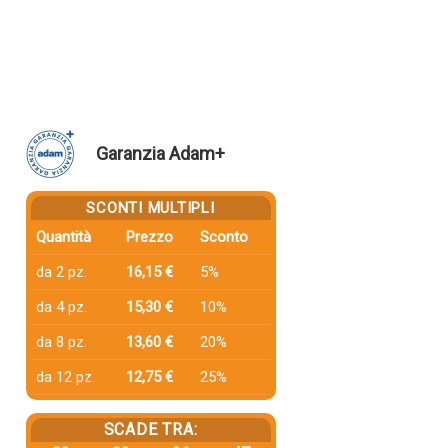
Garanzia Adam+
SCONTI MULTIPLI
Quantità
Prezzo
Sconto
da 2 pz.
16,15 €
5%
da 4 pz.
15,30 €
10%
da 8 pz.
13,60 €
20%
da 12 pz.
12,75 €
25%
SCADE TRA: