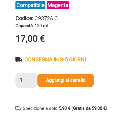
Compatibile
Magenta
Codice:
C9372A.C
Capacità:
130 ml
17,00
€
CONSEGNA IN 3-5 GIORNI
Cartuccia
Aggiungi al carrello
compatibile
Hp
C9372A
72
Spedizione a solo
5,90 €
(
Gratis da 59,00 €
)
MAGENTA
quantità