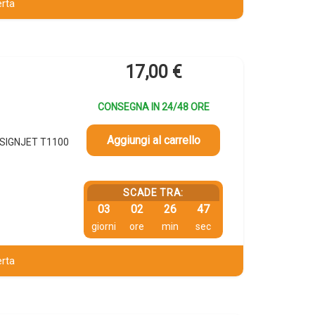
erta
17,00
€
CONSEGNA IN 24/48 ORE
Aggiungi al carrello
DESIGNJET T1100
SCADE TRA:
03
02
26
46
giorni
ore
min
sec
erta