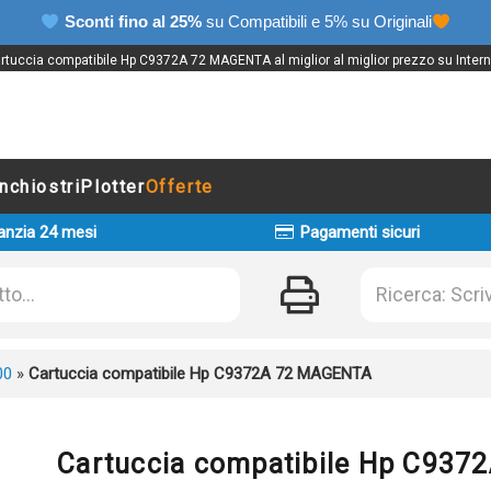
Sconti fino al 25%
su Compatibili e 5% su Originali
rtuccia compatibile Hp C9372A 72 MAGENTA al miglior al miglior prezzo su Intern
Inchiostri
Plotter
Offerte
anzia 24 mesi
Pagamenti sicuri
00
»
Cartuccia compatibile Hp C9372A 72 MAGENTA
Cartuccia compatibile Hp C93