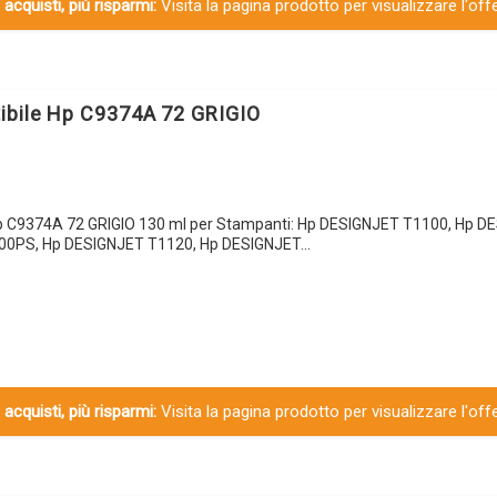
 acquisti, più risparmi:
Visita la pagina prodotto per visualizzare l'off
ibile Hp C9374A 72 GRIGIO
Hp C9374A 72 GRIGIO 130 ml per Stampanti: Hp DESIGNJET T1100, Hp 
00PS, Hp DESIGNJET T1120, Hp DESIGNJET…
 acquisti, più risparmi:
Visita la pagina prodotto per visualizzare l'off