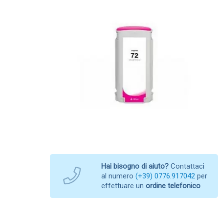
Hai bisogno di aiuto?
Contattaci
al numero
(+39) 0776.917042
per
effettuare un
ordine telefonico