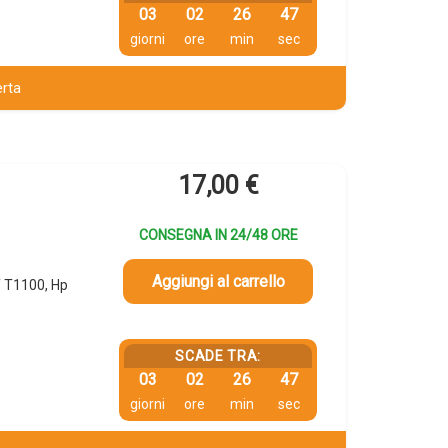
03
02
26
46
giorni
ore
min
sec
erta
17,00
€
CONSEGNA IN 24/48 ORE
Aggiungi al carrello
 T1100, Hp
SCADE TRA:
03
02
26
46
giorni
ore
min
sec