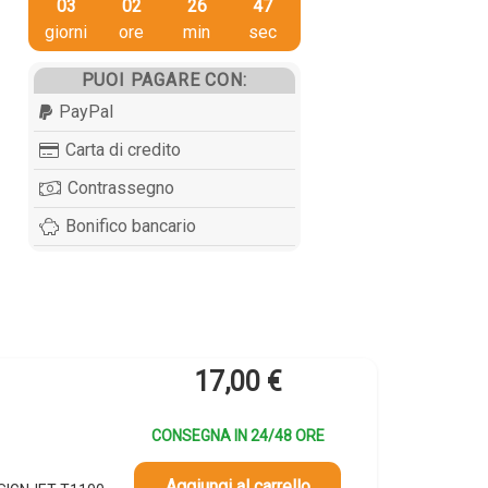
03
02
26
46
giorni
ore
min
sec
PUOI PAGARE CON:
PayPal
Carta di credito
Contrassegno
Bonifico bancario
17,00
€
CONSEGNA IN 24/48 ORE
Aggiungi al carrello