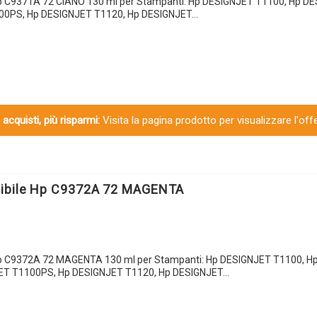
Hp C9371A 72 CIANO 130 ml per Stampanti: Hp DESIGNJET T1100, Hp D
00PS, Hp DESIGNJET T1120, Hp DESIGNJET…
 acquisti, più risparmi:
Visita la pagina prodotto per visualizzare l'off
tibile Hp C9372A 72 MAGENTA
Hp C9372A 72 MAGENTA 130 ml per Stampanti: Hp DESIGNJET T1100, H
ET T1100PS, Hp DESIGNJET T1120, Hp DESIGNJET…