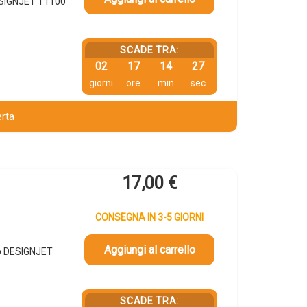
ESIGNJET T1100
SCADE TRA:
02
17
14
26
giorni
ore
min
sec
erta
17,00
€
CONSEGNA IN 3-5 GIORNI
Aggiungi al carrello
p DESIGNJET
SCADE TRA: