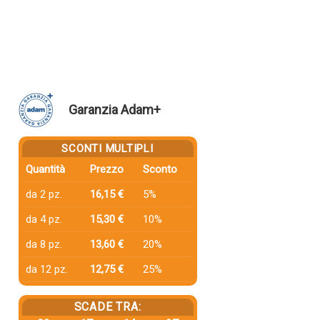
Garanzia Adam+
SCONTI MULTIPLI
Quantità
Prezzo
Sconto
da 2 pz.
16,15 €
5%
da 4 pz.
15,30 €
10%
da 8 pz.
13,60 €
20%
da 12 pz.
12,75 €
25%
SCADE TRA: