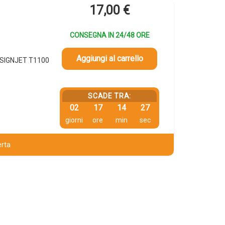
17,00
€
CONSEGNA IN 24/48 ORE
Aggiungi al carrello
DESIGNJET T1100
SCADE TRA:
02
17
14
26
giorni
ore
min
sec
erta