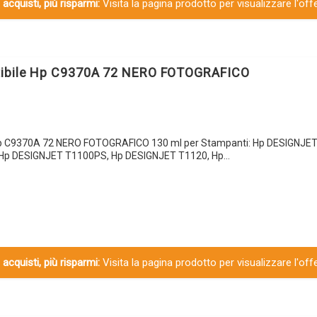
 acquisti, più risparmi:
Visita la pagina prodotto per visualizzare l'off
tibile Hp C9370A 72 NERO FOTOGRAFICO
Hp C9370A 72 NERO FOTOGRAFICO 130 ml per Stampanti: Hp DESIGNJET
Hp DESIGNJET T1100PS, Hp DESIGNJET T1120, Hp…
 acquisti, più risparmi:
Visita la pagina prodotto per visualizzare l'off