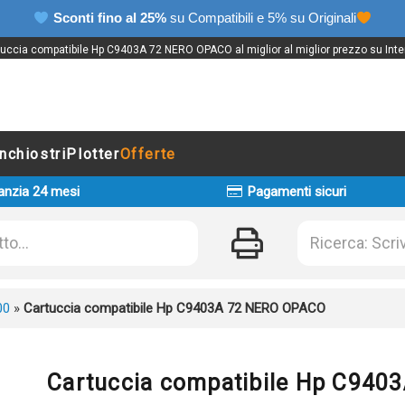
Sconti fino al 25%
su Compatibili e 5% su Originali
uccia compatibile Hp C9403A 72 NERO OPACO al miglior al miglior prezzo su Inte
Inchiostri
Plotter
Offerte
anzia 24 mesi
Pagamenti sicuri
00
»
Cartuccia compatibile Hp C9403A 72 NERO OPACO
Cartuccia compatibile Hp C94