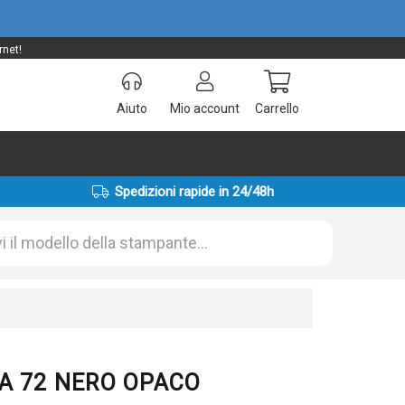
rnet!
Aiuto
Mio account
Carrello
Spedizioni rapide in 24/48h
03A 72 NERO OPACO