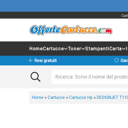
Cart
Home
Cartucce
Toner
Stampanti
Carta
Resi gratuiti
Gar
Home
»
Cartucce
»
Cartucce Hp
»
DESIGNJET T11