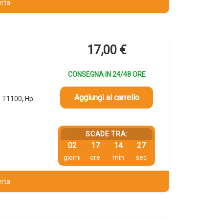
erta
17,00
€
CONSEGNA IN 24/48 ORE
Aggiungi al carrello
 T1100, Hp
SCADE TRA:
02
17
14
26
giorni
ore
min
sec
erta