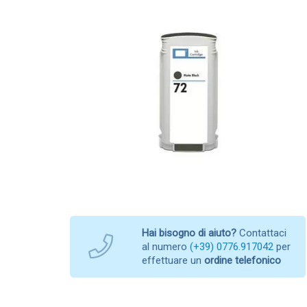
Hai bisogno di aiuto?
Contattaci
al numero
(+39) 0776.917042
per
effettuare un
ordine telefonico