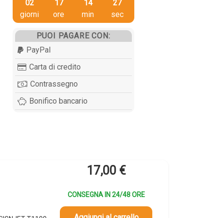
02
17
14
26
giorni
ore
min
sec
PUOI PAGARE CON:
PayPal
Carta di credito
Contrassegno
Bonifico bancario
17,00
€
CONSEGNA IN 24/48 ORE
Aggiungi al carrello