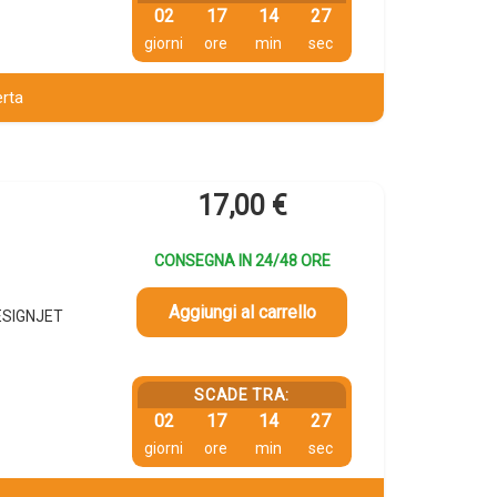
02
17
14
26
giorni
ore
min
sec
erta
17,00
€
CONSEGNA IN 24/48 ORE
Aggiungi al carrello
DESIGNJET
SCADE TRA:
02
17
14
26
giorni
ore
min
sec