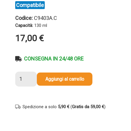
Compatibile
Codice:
C9403A.C
Capacità:
130 ml
17,00
€
CONSEGNA IN 24/48 ORE
Cartuccia
Aggiungi al carrello
compatibile
Hp
C9403A
72
Spedizione a solo
5,90 €
(
Gratis da 59,00 €
)
NERO
OPACO
quantità