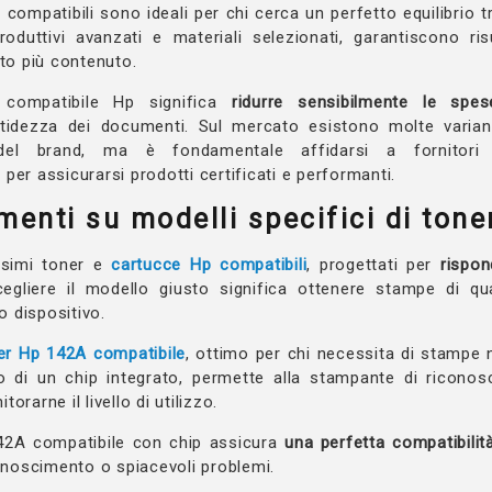
compatibili sono ideali per chi cerca un perfetto equilibrio 
oduttivi avanzati e materiali selezionati, garantiscono risul
sto più contenuto.
 compatibile Hp significa
ridurre sensibilmente le spe
tidezza dei documenti. Sul mercato esistono molte varian
i del brand, ma è fondamentale affidarsi a fornitori 
per assicurarsi prodotti certificati e performanti.
enti su modelli specifici di tone
ssimi toner e
cartucce Hp compatibili
, progettati per
rispon
cegliere il modello giusto significa ottenere stampe di qu
io dispositivo.
er Hp 142A compatibile
, ottimo per chi necessita di stampe ni
o di un chip integrato, permette alla stampante di riconos
orarne il livello di utilizzo.
 142A compatibile con chip assicura
una perfetta compatibilità
conoscimento o spiacevoli problemi.