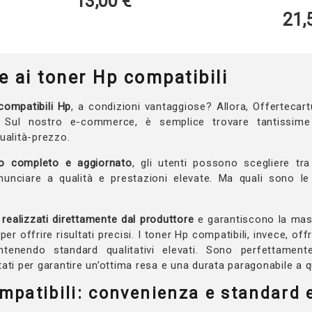
13,00
€
21,50
€
e ai toner Hp compatibili
compatibili Hp
, a condizioni vantaggiose? Allora, Offertecar
. Sul nostro e-commerce, è semplice trovare tantissime
ualità-prezzo.
o completo e aggiornato
, gli utenti possono scegliere tr
inunciare a qualità e prestazioni elevate. Ma quali sono le
realizzati direttamente dal produttore
e garantiscono la mass
r offrire risultati precisi. I toner Hp compatibili, invece, off
enendo standard qualitativi elevati. Sono perfettament
ti per garantire un’ottima resa e una durata paragonabile a que
mpatibili: convenienza e standard e