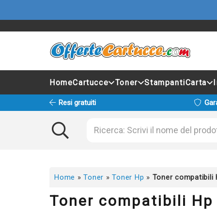
Home
Cartucce
Toner
Stampanti
Carta
Resi gratuiti
Gar
Home
»
Toner
»
Toner Hp
»
Toner compatibili
Toner compatibili Hp