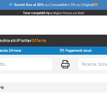
Sconti fino al 25%
su Compatibili e 5% su Originali
Toner compatibili Hp
al Miglior Prezzo sul Web!
Inchiostri
Plotter
Offerte
anzia 24 mesi
Pagamenti sicuri
 Hp