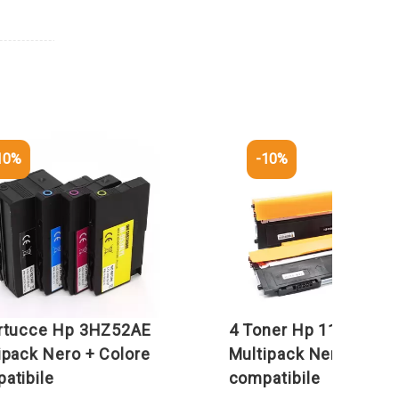
-10%
ce Hp 3HZ52AE
4 Toner Hp 117A-SERIE
 Nero + Colore
Multipack Nero + Colore
le
compatibile