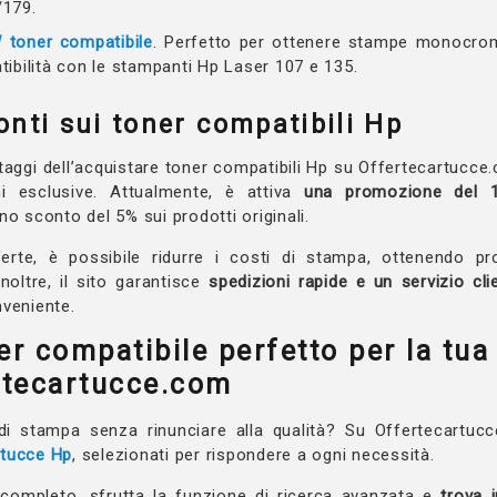
/179.
 toner compatibile
. Perfetto per ottenere stampe monocrom
ibilità con le stampanti Hp Laser 107 e 135.
onti sui toner compatibili Hp
ntaggi dell’acquistare toner compatibili Hp su Offertecartucce.c
oni esclusive. Attualmente, è attiva
una promozione del 1
no sconto del 5% sui prodotti originali.
erte, è possibile ridurre i costi di stampa, ottenendo pro
Inoltre, il sito garantisce
spedizioni rapide e un servizio clie
nveniente.
ner compatibile perfetto per la tu
rtecartucce.com
 di stampa senza rinunciare alla qualità? Su Offertecartuc
rtucce Hp
, selezionati per rispondere a ogni necessità.
completo, sfrutta la funzione di ricerca avanzata e
trova i