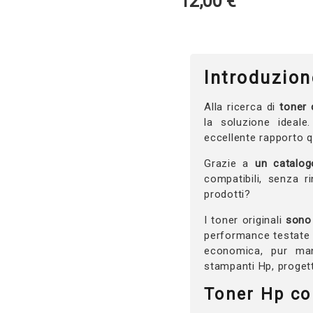
12,00
€
Introduzion
Alla ricerca di
toner 
la soluzione ideale
eccellente rapporto q
Grazie a
un catalog
compatibili, senza r
prodotti?
I toner originali
sono 
performance testate pe
economica, pur mant
stampanti Hp, progetta
Toner Hp co