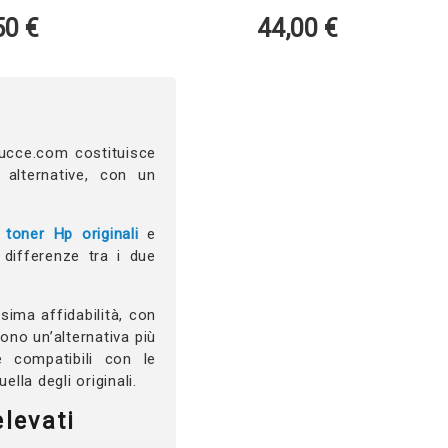
44,00
€
tucce.com costituisce
 alternative, con un
a
toner Hp originali
e
 differenze tra i due
ima affidabilità, con
rono un’alternativa più
e compatibili con le
lla degli originali.
levati