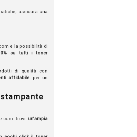
atiche, assicura una
om è la possibilità di
0% su tutti i toner
dotti di qualità con
nti affidabile
, per un
a stampante
ce.com trovi
un’ampia
n pochi click il toner