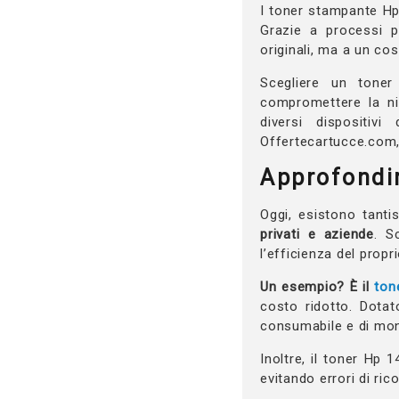
I toner stampante Hp 
Grazie a processi pr
originali, ma a un co
Scegliere un toner
compromettere la ni
diversi dispositiv
Offertecartucce.com, 
Approfondim
Oggi, esistono tanti
privati e aziende
. S
l’efficienza del propr
Un esempio? È il
ton
costo ridotto. Dotat
consumabile e di monit
Inoltre, il toner Hp
evitando errori di ri