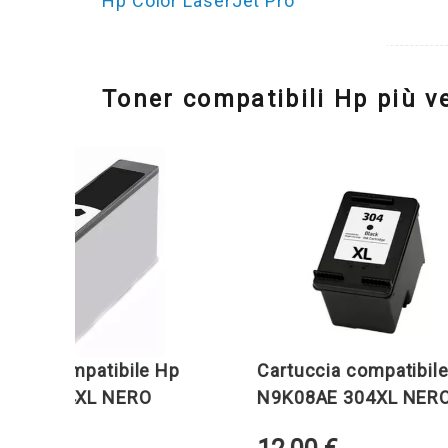
Hp Color LaserJet Pro
Toner compatibili Hp più v
 compatibile Hp
Cartuccia compatibile Hp
364XL NERO
N9K08AE 304XL NERO