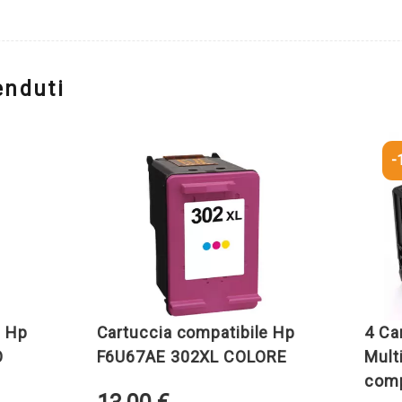
enduti
-10%
Cartuccia compatibile Hp
4 Cartuc
F6U67AE 302XL COLORE
Multipack
compatibi