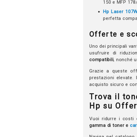
150 e MFP 178
Hp Laser 107W
perfetta compat
Offerte e sc
Uno dei principali va
usufruire di riduzi
compatibili
, nonché u
Grazie a queste off
prestazioni elevate. 
acquisto sicuro e co
Trova il to
Hp su Offe
Vuoi ridurre i costi
gamma di toner e
ca
Naviga nel catalogo 